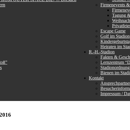
ern
Firmenevents & 
Firmenev
Tagung &
Weihnachs
Privatfeie
Escape Game
Golf im Stadion
Kindergeburtst
Heiraten im Sta
R.-H.-Stadion
Fakten & Gesch
toß”
Lernzentrum “
s
Stadionordnun
Bienen im Stad
Kontakt
Ansprechpartne
Besucherinform
Impressum / Da
2016