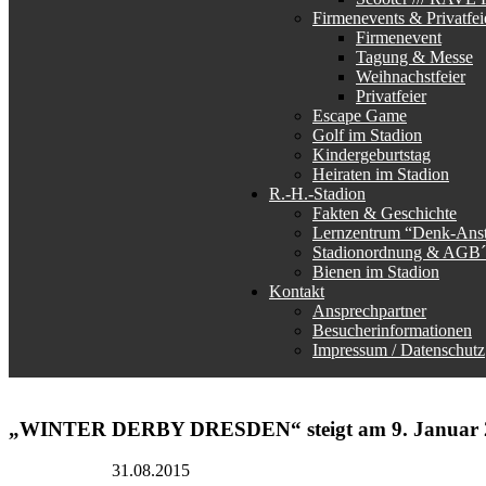
Firmenevents & Privatfei
Firmenevent
Tagung & Messe
Weihnachstfeier
Privatfeier
Escape Game
Golf im Stadion
Kindergeburtstag
Heiraten im Stadion
R.-H.-Stadion
Fakten & Geschichte
Lernzentrum “Denk-Ans
Stadionordnung & AGB´
Bienen im Stadion
Kontakt
Ansprechpartner
Besucherinformationen
Impressum / Datenschutz
„WINTER DERBY DRESDEN“ steigt am 9. Januar 
DurchdieStadt
31.08.2015
Event