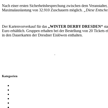
Nach einer ersten Sicherheitsbesprechung zwischen dem Veranstalter,
Maximalauslastung von 32.910 Zuschauern möglich.
„Diese Entschei
Der Kartenvorverkauf für das
„WINTER DERBY DRESDEN“
sta
Euro erhältlich. Gruppen erhalten bei der Bestellung von 20 Tickets
in den Dauerkarten der Dresdner Eislöwen enthalten.
Kategorien
Allgemein
Event
Für Kinder
Messen
SG Dynamo Dresden
Sport