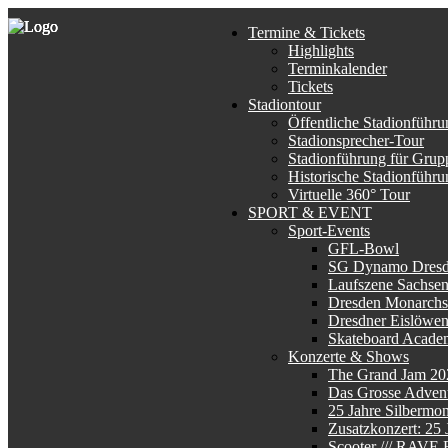
Termine & Tickets
Highlights
Terminkalender
Tickets
Stadiontour
Öffentliche Stadionführu
Stadionsprecher-Tour
Stadionführung für Grup
Historische Stadionführu
Virtuelle 360° Tour
SPORT & EVENT
Sport-Events
GFL-Bowl
SG Dynamo Dres
Laufszene Sachse
Dresden Monarchs
Dresdner Eislöwe
Skateboard Acade
Konzerte & Shows
The Grand Jam 20
Das Grosse Advent
25 Jahre Silbermo
Zusatzkonzert: 25
Scooter /// RAV