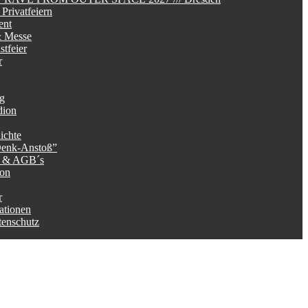
Privatfeiern
ent
 Messe
tfeier
r
ag
dion
ichte
Denk-Anstoß”
g & AGB´s
ion
r
ationen
tenschutz