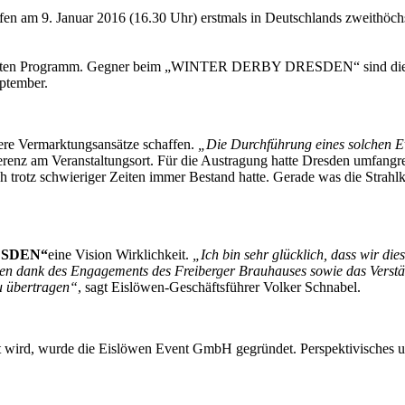
ffen am 9. Januar 2016 (16.30 Uhr) erstmals in Deutschlands zweithöc
unten Programm. Gegner beim „WINTER DERBY DRESDEN“ sind die Dr
eptember.
ere Vermarktungsansätze schaffen.
„Die Durchführung eines solchen Eve
enz am Veranstaltungsort. Für die Austragung hatte Dresden umfangr
uch trotz schwieriger Zeiten immer Bestand hatte. Gerade was die Strahl
ESDEN“
eine Vision Wirklichkeit.
„Ich bin sehr glücklich, dass wir die
 dank des Engagements des Freiberger Brauhauses sowie das Verstän
zu übertragen“
, sagt Eislöwen-Geschäftsführer Volker Schnabel.
 wird, wurde die Eislöwen Event GmbH gegründet. Perspektivisches und