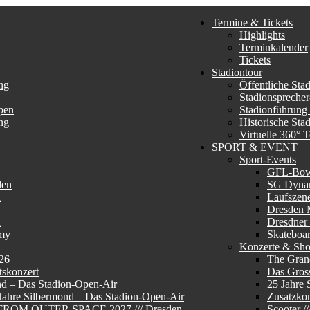
Termine & Tickets
Highlights
Terminkalender
Tickets
Stadiontour
ng
Öffentliche Sta
Stadionsprecher
pen
Stadionführung
ng
Historische Sta
Virtuelle 360° 
SPORT & EVENT
Sport-Events
GFL-Bo
den
SG Dyna
n
Laufszen
Dresden 
n
Dresdner
my
Skateboa
Konzerte & Sh
26
The Gran
skonzert
Das Gros
nd – Das Stadion-Open-Air
25 Jahre 
 Jahre Silbermond – Das Stadion-Open-Air
Zusatzkon
E FROM OUTER SPACE 2027 /// Dresden
Scooter 