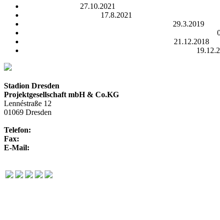
Open Data Camp
27.10.2021
REWE Team Challenge
17.8.2021
24.05.2019 – 17 Uhr | Dresden Fitness Day 2.0
29.3.2019
01.06.2019 – 18 Uhr | Dresden Monarchs : NewYorker Lions
10.09.2019 – 20 Uhr | Herbert Grönemeyer live
21.12.2018
Ihre Traumhochzeit – letzten Termine für 2019 sichern!
19.12.
Stadion Dresden
Projektgesellschaft mbH & Co.KG
Lennéstraße 12
01069 Dresden
Telefon:
+49 351 / 250 88-100
Fax:
+49 351 / 250 88-150
E-Mail:
info@rudolf-harbig-stadion.com