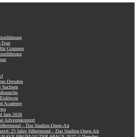
dionführung
-Tour
 für Gruppen
dionführung
Tour
wl
mo Dresden
e Sachsen
Monarchs
 Eislöwen
rd Academy
ows
d Jam 2026
se Adventskonzert
Silbermond – Das Stadion-Open-Air
zert: 25 Jahre Silbermond – Das Stadion-Open-Air
/// RAVE FROM OUTER SPACE 2027 /// Dresden