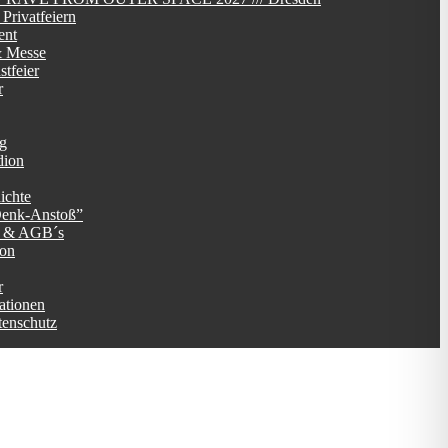
Privatfeiern
ent
 Messe
tfeier
r
ag
dion
ichte
Denk-Anstoß”
g & AGB´s
ion
r
ationen
tenschutz