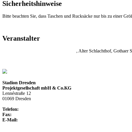
Sicherheitshinweise
Bitte beachten Sie, dass Taschen und Rucksäcke nur bis zu einer Gr
Veranstalter
Bernd Aust Kultur Management GmbH
, Alter Schlachthof, Gothaer 
Stadion Dresden
Projektgesellschaft mbH & Co.KG
Lennéstraße 12
01069 Dresden
Telefon:
+49 351 / 250 88-100
Fax:
+49 351 / 250 88-150
E-Mail:
info@rudolf-harbig-stadion.com