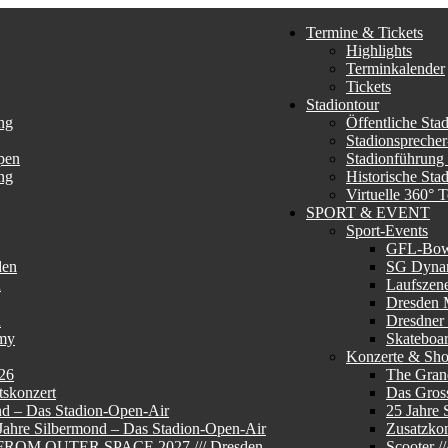
Termine & Tickets
Highlights
Terminkalender
Tickets
Stadiontour
ng
Öffentliche Sta
Stadionsprecher
pen
Stadionführung
ng
Historische Sta
Virtuelle 360° 
SPORT & EVENT
Sport-Events
GFL-Bo
den
SG Dyna
n
Laufszen
Dresden 
n
Dresdner
my
Skateboa
Konzerte & Sh
26
The Gran
skonzert
Das Gros
nd – Das Stadion-Open-Air
25 Jahre 
 Jahre Silbermond – Das Stadion-Open-Air
Zusatzkon
E FROM OUTER SPACE 2027 /// Dresden
Scooter 