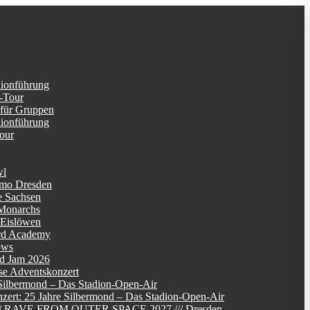
dionführung
-Tour
 für Gruppen
dionführung
Tour
wl
mo Dresden
e Sachsen
Monarchs
 Eislöwen
rd Academy
ows
d Jam 2026
se Adventskonzert
Silbermond – Das Stadion-Open-Air
zert: 25 Jahre Silbermond – Das Stadion-Open-Air
/// RAVE FROM OUTER SPACE 2027 /// Dresden