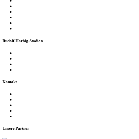
Konzerte & Shows
Business & Privatfeiern
Stadion Escape Game
Golf im Stadion
Kindergeburtstag
Heiraten im Stadion
Rudolf-Harbig-Stadion
Fakten & Geschichte
Lernzentrum „Denk-Anstoß“
Stadionordnung & Allgemeine Geschäftsbedingungen
Bienen im Stadion
Kontakt
Ansprechpartner
Besucherinformationen
Datenschutzerklärung
Impressum
Barrierefreiheitserklärung
Unsere Partner