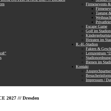
ern
Firmenevents & 
Firmenev
Tagung &
Weihnachs
Privatfeie
Escape Game
Golf im Stadion
Kindergeburtst
Heiraten im Sta
R.-H.-Stadion
Fakten & Gesch
toß”
Lernzentrum “
s
Stadionordnun
Bienen im Stad
Kontakt
Ansprechpartne
Besucherinform
Impressum / Da
 2027 /// Dresden