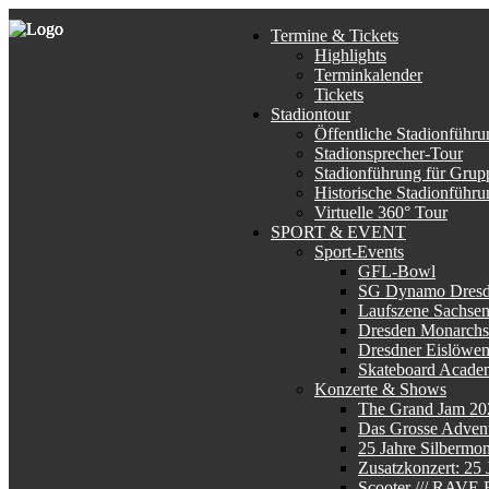
Termine & Tickets
Highlights
Terminkalender
Tickets
Stadiontour
Öffentliche Stadionführu
Stadionsprecher-Tour
Stadionführung für Grup
Historische Stadionführu
Virtuelle 360° Tour
SPORT & EVENT
Sport-Events
GFL-Bowl
SG Dynamo Dres
Laufszene Sachse
Dresden Monarchs
Dresdner Eislöwe
Skateboard Acade
Konzerte & Shows
The Grand Jam 20
Das Grosse Advent
25 Jahre Silbermo
Zusatzkonzert: 25
Scooter /// RAV