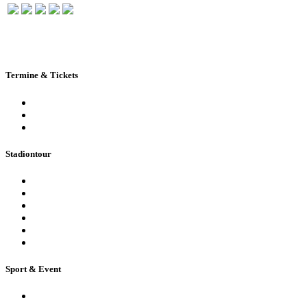
Termine & Tickets
Terminkalender
Highlights
Ticketbuchung
Stadiontour
Öffentliche Stadionführung
Stadionsprecher-Tour
Stadionführung für Gruppen
Historische Stadionführung
Virtuelle 360° Tour
Ferienpassführung inkl. Torwandschießen
Sport & Event
Sport-Events