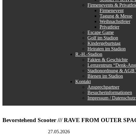
Firmenevents & Privatfei
Firmenevent
Tagung & Messe
Weihnachstfeier
Privatfeier
Escape Game
Golf im Stadion
Kindergeburtstag
Heiraten im Stadion
R.-H.-Stadion
Fakten & Geschichte
Lernzentrum “Denk-Ans
Stadionordnung & AGB´
Bienen im Stadion
Kontakt
Ansprechpartner
Besucherinformationen
Impressum / Datenschutz
Bevorstehend
Scooter /// RAVE FROM OUTER SPACE
Rudolf-Harbig-Stadion
27.05.2026