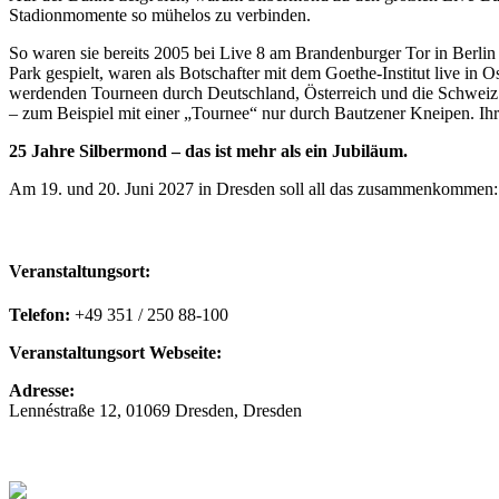
Stadionmomente so mühelos zu verbinden.
So waren sie bereits 2005 bei Live 8 am Brandenburger Tor in Berl
Park gespielt, waren als Botschafter mit dem Goethe-Institut live i
werdenden Tourneen durch Deutschland, Österreich und die Schweiz 
– zum Beispiel mit einer „Tournee“ nur durch Bautzener Kneipen. Ihr
25 Jahre Silbermond – das ist mehr als ein Jubiläum.
Am 19. und 20. Juni 2027 in Dresden soll all das zusammenkommen
Veranstaltungsort:
Rudolf-Harbig-Stadion
Telefon:
+49 351 / 250 88-100
Veranstaltungsort Webseite:
https://www.rudolf-harbig-stadion.com
Adresse:
Lennéstraße 12
,
01069 Dresden
,
Dresden