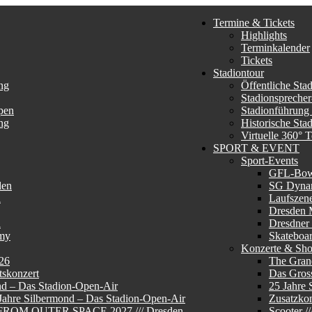
Termine & Tickets
Highlights
Terminkalender
Tickets
Stadiontour
ng
Öffentliche Sta
Stadionsprecher
pen
Stadionführung
ng
Historische Sta
Virtuelle 360° 
SPORT & EVENT
Sport-Events
GFL-Bo
den
SG Dyna
n
Laufszen
Dresden 
n
Dresdner
my
Skateboa
Konzerte & Sh
26
The Gran
skonzert
Das Gros
nd – Das Stadion-Open-Air
25 Jahre 
 Jahre Silbermond – Das Stadion-Open-Air
Zusatzkon
E FROM OUTER SPACE 2027 /// Dresden
Scooter 