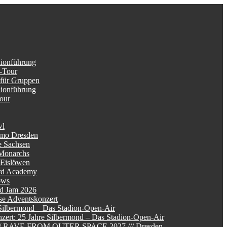
dionführung
-Tour
 für Gruppen
dionführung
Tour
wl
mo Dresden
e Sachsen
Monarchs
 Eislöwen
rd Academy
ows
d Jam 2026
se Adventskonzert
Silbermond – Das Stadion-Open-Air
zert: 25 Jahre Silbermond – Das Stadion-Open-Air
/// RAVE FROM OUTER SPACE 2027 /// Dresden