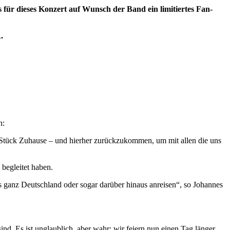
 für dieses Konzert auf Wunsch der Band ein limitiertes Fan-
.
n:
n Stück Zuhause – und hierher zurückzukommen, um mit allen die uns
 begleitet haben.
s ganz Deutschland oder sogar darüber hinaus anreisen“, so Johannes
nd. Es ist unglaublich, aber wahr: wir feiern nun einen Tag länger,