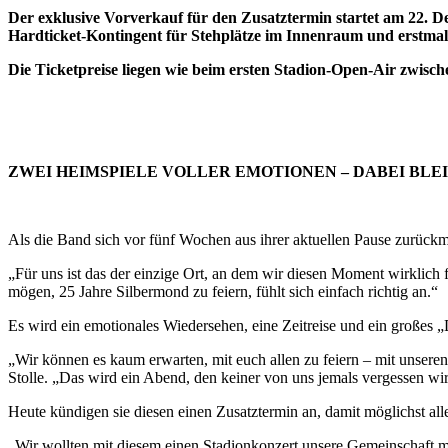
Der exklusive Vorverkauf für den Zusatztermin startet am 22. D
Hardticket-Kontingent für Stehplätze im Innenraum und erstmals
Die Ticketpreise liegen wie beim ersten Stadion-Open-Air zwis
ZWEI HEIMSPIELE VOLLER EMOTIONEN – DABEI BLEI
Als die Band sich vor fünf Wochen aus ihrer aktuellen Pause zurückme
„Für uns ist das der einzige Ort, an dem wir diesen Moment wirklic
mögen, 25 Jahre Silbermond zu feiern, fühlt sich einfach richtig an.“
Es wird ein emotionales Wiedersehen, eine Zeitreise und ein großes „D
„Wir können es kaum erwarten, mit euch allen zu feiern – mit unsere
Stolle. „Das wird ein Abend, den keiner von uns jemals vergessen wi
Heute kündigen sie diesen einen Zusatztermin an, damit möglichst al
„Wir wollten mit diesem einen Stadionkonzert unsere Gemeinschaft mit