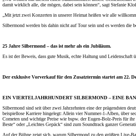
damit wirklich alle, die mögen, dabei sein können“, sagt Stefanie Klo
„Mit jetzt zwei Konzerten in unserer Heimat heißen wir alle willko
Silbermond werden bis dahin nicht auf Tour sein und es werden die b
25 Jahre Silbermond – das ist mehr als ein Jubiläum.
Es ist der Beweis, dass gute Musik, echte Haltung und Leidenschaft 
Der exklusive Vorverkauf für den Zusatztermin startet am 22. 
EIN VIERTELJAHRHUNDERT SILBERMOND – EINE BA
Silbermond sind seit über zwei Jahrzehnten eine der prägendsten de
beispiellose Karriere hingelegt: Allein vier Nummer-1-Alben, über 
Cometen und wichtige Preise wie bspw. der Eugen-Bolz-Preis für i
Beste“ oder „Leichtes Gepäck“ sind zum Soundtrack ganzer Generat
Auf der Bühne zeigt sich, warum Silbermond zu den größten Live-Band