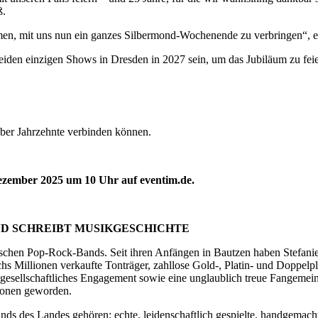
ß.
mmen, mit uns nun ein ganzes Silbermond-Wochenende zu verbringen“, e
eiden einzigen Shows in Dresden in 2027 sein, um das Jubiläum zu feie
über Jahrzehnte verbinden können.
Dezember 2025 um 10 Uhr auf eventim.de.
ND SCHREIBT MUSIKGESCHICHTE
utschen Pop-Rock-Bands. Seit ihren Anfängen in Bautzen haben Stefan
sechs Millionen verkaufte Tonträger, zahllose Gold-, Platin- und Dop
hr gesellschaftliches Engagement sowie eine unglaublich treue Fange
ionen geworden.
s des Landes gehören: echte, leidenschaftlich gespielte, handgemacht