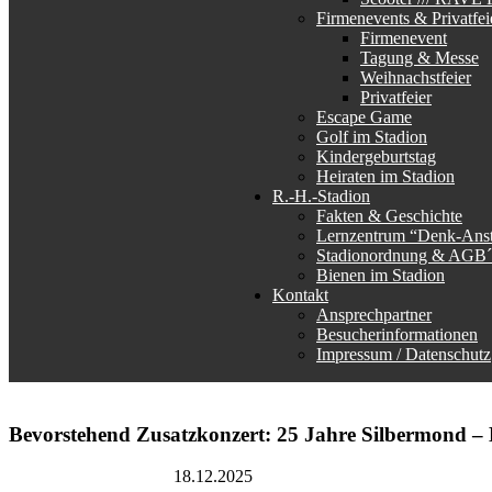
Firmenevents & Privatfei
Firmenevent
Tagung & Messe
Weihnachstfeier
Privatfeier
Escape Game
Golf im Stadion
Kindergeburtstag
Heiraten im Stadion
R.-H.-Stadion
Fakten & Geschichte
Lernzentrum “Denk-Ans
Stadionordnung & AGB´
Bienen im Stadion
Kontakt
Ansprechpartner
Besucherinformationen
Impressum / Datenschutz
Bevorstehend
Zusatzkonzert: 25 Jahre Silbermond –
Rudolf-Harbig-Stadion
18.12.2025