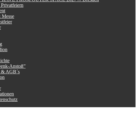
Privatfeiern
ent
 Messe
tfeier
r
ag
dion
ichte
Denk-Anstoß”
g & AGB´s
ion
r
ationen
tenschutz