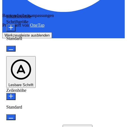
Barrierefreiheitsanpassungen
Inhaltsmodule
Schriftgröße
Präsentiert von
OneTap
Werkzeugleiste ausblenden
Standard
Lesbare Schrift
Zeilenhöhe
Standard