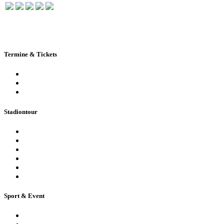
Termine & Tickets
Terminkalender
Highlights
Ticketbuchung
Stadiontour
Öffentliche Stadionführung
Stadionsprecher-Tour
Stadionführung für Gruppen
Historische Stadionführung
Virtuelle 360° Tour
Ferienpassführung inkl. Torwandschießen
Sport & Event
Sport-Events