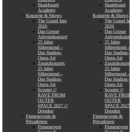
Skateboard
Skateboard
Academy
Academy
Konzerte & Shows
Konzerte & Shows
The Grand Jam
The Grand Ja
2026
2026
Das Grosse
Das Grosse
Adventskonzert
Adventskonzer
25 Jahre
25 Jahre
Silbermond –
Silbermond –
Das Stadion-
Das Stadion-
Open-Air
Open-Air
Zusatzkonzert:
Zusatzkonzert:
25 Jahre
25 Jahre
Silbermond –
Silbermond –
Das Stadion-
Das Stadion-
Open-Air
Open-Air
Scooter ///
Scooter ///
RAVE FROM
RAVE FROM
OUTER
OUTER
SPACE 2027 ///
SPACE 2027 /
Dresden
Dresden
Firmenevents &
Firmenevents &
Privatfeiern
Privatfeiern
Firmenevent
Firmenevent