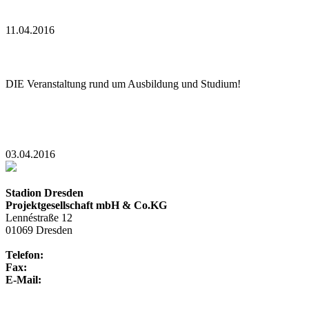
Lesen
11.04.2016
Messe für Ausbildung und Studium im DDV-Stadion
DIE Veranstaltung rund um Ausbildung und Studium!
Lesen
03.04.2016
Stadion Dresden
Projektgesellschaft mbH & Co.KG
Lennéstraße 12
01069 Dresden
Telefon:
+49 351 / 250 88-100
Fax:
+49 351 / 250 88-150
E-Mail:
info@rudolf-harbig-stadion.com