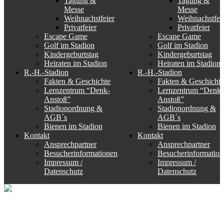
Tagung &
Tagung &
Messe
Messe
Weihnachstfeier
Weihnachstfei
Privatfeier
Privatfeier
Escape Game
Escape Game
Golf im Stadion
Golf im Stadion
Kindergeburtstag
Kindergeburtstag
Heiraten im Stadion
Heiraten im Stadion
R.-H.-Stadion
R.-H.-Stadion
Fakten & Geschichte
Fakten & Geschichte
Lernzentrum “Denk-
Lernzentrum “Denk-
Anstoß”
Anstoß”
Stadionordnung &
Stadionordnung &
AGB´s
AGB´s
Bienen im Stadion
Bienen im Stadion
Kontakt
Kontakt
Ansprechpartner
Ansprechpartner
Besucherinformationen
Besucherinformation
Impressum /
Impressum /
Datenschutz
Datenschutz