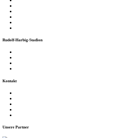
Konzerte & Shows
Business & Privatfeiern
Stadion Escape Game
Golf im Stadion
Kindergeburtstag
Heiraten im Stadion
Rudolf-Harbig-Stadion
Fakten & Geschichte
Lernzentrum „Denk-Anstoß“
Stadionordnung & Allgemeine Geschäftsbedingungen
Bienen im Stadion
Kontakt
Ansprechpartner
Besucherinformationen
Datenschutzerklärung
Impressum
Barrierefreiheitserklärung
Unsere Partner