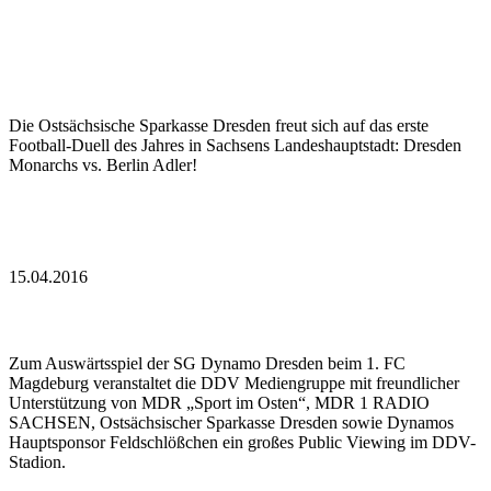
Hochkarätiger Saisonauftakt im DDV-Stadion!
Die Ostsächsische Sparkasse Dresden freut sich auf das erste
Football-Duell des Jahres in Sachsens Landeshauptstadt: Dresden
Monarchs vs. Berlin Adler!
Lesen
15.04.2016
Knapp 10.000 Fans werden Public Viewing in Dresden verfolgen
Zum Auswärtsspiel der SG Dynamo Dresden beim 1. FC
Magdeburg veranstaltet die DDV Mediengruppe mit freundlicher
Unterstützung von MDR „Sport im Osten“, MDR 1 RADIO
SACHSEN, Ostsächsischer Sparkasse Dresden sowie Dynamos
Hauptsponsor Feldschlößchen ein großes Public Viewing im DDV-
Stadion.