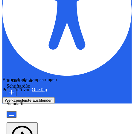
Barrierefreiheitsanpassungen
Inhaltsmodule
Schriftgröße
Präsentiert von
OneTap
Werkzeugleiste ausblenden
Standard