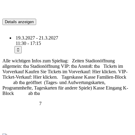
Bevorstehend
SG Dynamo Dresden vs.
Hannover 96
19.3.2027 - 21.3.2027
11:30 - 17:15
Alle wichtigen Infos zum Spieltag: Zeiten Stadionöffnung
allgemein: tba Stadionöffnung VIP: tba Anstoß: tba Tickets im
Vorverkauf Kaufen Sie Tickets im Vorverkauf: Hier klicken. VIP-
Ticket-Verkauf: Hier klicken. Tageskasse Kasse Familien-Block
ab tba geöffnet (Tages- und Aufwertungskarten,
Programmhefte, Tageskarten für andere Spiele) Kasse Eingang K-
Block ab tba
(more…)
Zurück
1
2
3
4
5
6
7
8
9
Weiter
zum Kalender