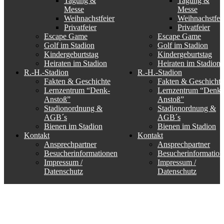
Tagung &
Tagung &
Messe
Messe
Weihnachstfeier
Weihnachstfei
Privatfeier
Privatfeier
Escape Game
Escape Game
Golf im Stadion
Golf im Stadion
Kindergeburtstag
Kindergeburtstag
Heiraten im Stadion
Heiraten im Stadion
R.-H.-Stadion
R.-H.-Stadion
Fakten & Geschichte
Fakten & Geschichte
Lernzentrum “Denk-
Lernzentrum “Denk-
Anstoß”
Anstoß”
Stadionordnung &
Stadionordnung &
AGB´s
AGB´s
Bienen im Stadion
Bienen im Stadion
Kontakt
Kontakt
Ansprechpartner
Ansprechpartner
Besucherinformationen
Besucherinformation
Impressum /
Impressum /
Datenschutz
Datenschutz