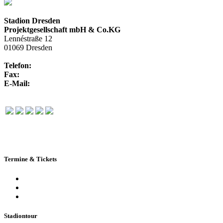
Stadion Dresden
Projektgesellschaft mbH & Co.KG
Lennéstraße 12
01069 Dresden
Telefon:
+49 351 / 250 88-100
Fax:
+49 351 / 250 88-150
E-Mail:
info@rudolf-harbig-stadion.com
Termine & Tickets
Terminkalender
Highlights
Ticketbuchung
Stadiontour