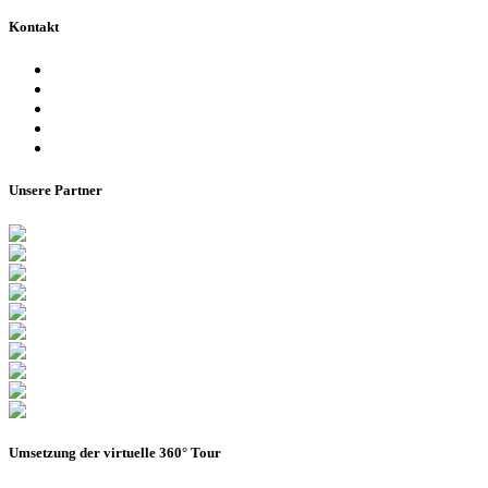
Kontakt
Ansprechpartner
Besucherinformationen
Datenschutzerklärung
Impressum
Barrierefreiheitserklärung
Unsere Partner
Umsetzung der virtuelle 360° Tour