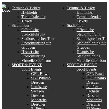
Termine & Tickets
Termine & Tickets
Highlights
Highlights
Terminkalender
Terminkalender
Tickets
Tickets
Stadiontour
Stadiontour
Öffentliche
Öffentliche
Stadionführung
Stadionführung
Stadionsprecher-Tour
Stadionsprecher-Tou
Stadionführung für
Stadionführung für
Gruppen
Gruppen
Historische
Historische
Stadionführung
Stadionführung
Virtuelle 360° Tour
Virtuelle 360° Tour
SPORT & EVENT
SPORT & EVENT
Sport-Events
Sport-Events
GFL-Bowl
GFL-Bowl
SG Dynamo
SG Dynamo
Dresden
Dresden
Laufszene
Laufszene
Sachsen
Sachsen
Dresden
Dresden
Monarchs
Monarchs
Dresdner
Dresdner
Eislöwen
Eislöwen