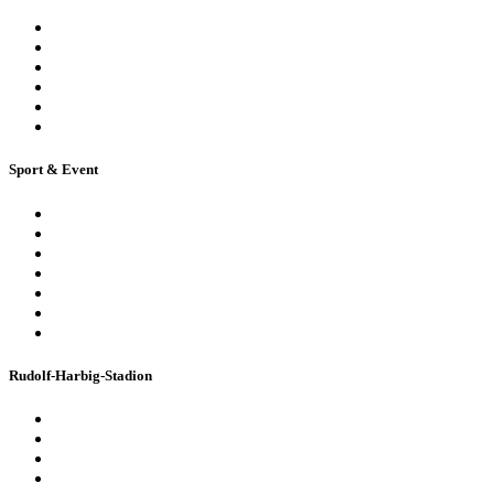
Öffentliche Stadionführung
Stadionsprecher-Tour
Stadionführung für Gruppen
Historische Stadionführung
Virtuelle 360° Tour
Ferienpassführung inkl. Torwandschießen
Sport & Event
Sport-Events
Konzerte & Shows
Business & Privatfeiern
Stadion Escape Game
Golf im Stadion
Kindergeburtstag
Heiraten im Stadion
Rudolf-Harbig-Stadion
Fakten & Geschichte
Lernzentrum „Denk-Anstoß“
Stadionordnung & Allgemeine Geschäftsbedingungen
Bienen im Stadion