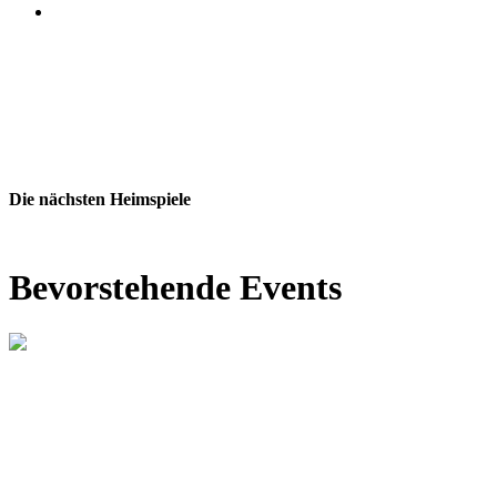
Website der SG Dynamo Dresden
Die nächsten Heimspiele
Bevorstehende Events
Bevorstehend
SG Dynamo Dresden vs.