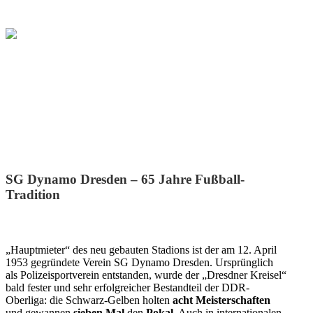
SG Dynamo Dresden
SG Dynamo Dresden – 65 Jahre Fußball-
Tradition
„Hauptmieter“ des neu gebauten Stadions ist der am 12. April
1953 gegründete Verein SG Dynamo Dresden. Ursprünglich
als Polizeisportverein entstanden, wurde der „Dresdner Kreisel“
bald fester und sehr erfolgreicher Bestandteil der DDR-
Oberliga: die Schwarz-Gelben holten
acht Meisterschaften
und gewannen
sieben Mal
den
Pokal
. Auch in internationalen