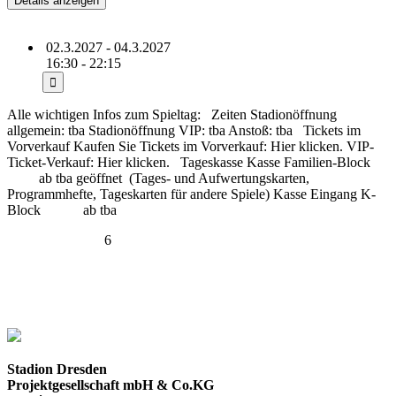
02.3.2027 - 04.3.2027
16:30 - 22:15
Alle wichtigen Infos zum Spieltag: Zeiten Stadionöffnung
allgemein: tba Stadionöffnung VIP: tba Anstoß: tba Tickets im
Vorverkauf Kaufen Sie Tickets im Vorverkauf: Hier klicken. VIP-
Ticket-Verkauf: Hier klicken. Tageskasse Kasse Familien-Block
ab tba geöffnet (Tages- und Aufwertungskarten,
Programmhefte, Tageskarten für andere Spiele) Kasse Eingang K-
Block ab tba
(more…)
Zurück
1
2
3
4
5
6
7
8
9
Weiter
zum Kalender
Stadion Dresden
Projektgesellschaft mbH & Co.KG