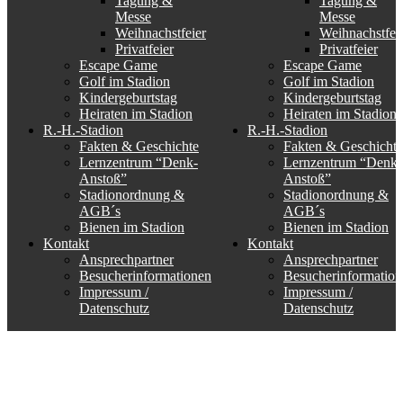
Tagung &
Tagung &
Messe
Messe
Weihnachstfeier
Weihnachstfei
Privatfeier
Privatfeier
Escape Game
Escape Game
Golf im Stadion
Golf im Stadion
Kindergeburtstag
Kindergeburtstag
Heiraten im Stadion
Heiraten im Stadion
R.-H.-Stadion
R.-H.-Stadion
Fakten & Geschichte
Fakten & Geschichte
Lernzentrum “Denk-
Lernzentrum “Denk-
Anstoß”
Anstoß”
Stadionordnung &
Stadionordnung &
AGB´s
AGB´s
Bienen im Stadion
Bienen im Stadion
Kontakt
Kontakt
Ansprechpartner
Ansprechpartner
Besucherinformationen
Besucherinformation
Impressum /
Impressum /
Datenschutz
Datenschutz