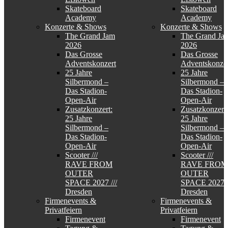
Skateboard
Skateboard
Academy
Academy
Konzerte & Shows
Konzerte & Shows
The Grand Jam
The Grand Ja
2026
2026
Das Grosse
Das Grosse
Adventskonzert
Adventskonzer
25 Jahre
25 Jahre
Silbermond –
Silbermond –
Das Stadion-
Das Stadion-
Open-Air
Open-Air
Zusatzkonzert:
Zusatzkonzert:
25 Jahre
25 Jahre
Silbermond –
Silbermond –
Das Stadion-
Das Stadion-
Open-Air
Open-Air
Scooter ///
Scooter ///
RAVE FROM
RAVE FROM
OUTER
OUTER
SPACE 2027 ///
SPACE 2027 /
Dresden
Dresden
Firmenevents &
Firmenevents &
Privatfeiern
Privatfeiern
Firmenevent
Firmenevent