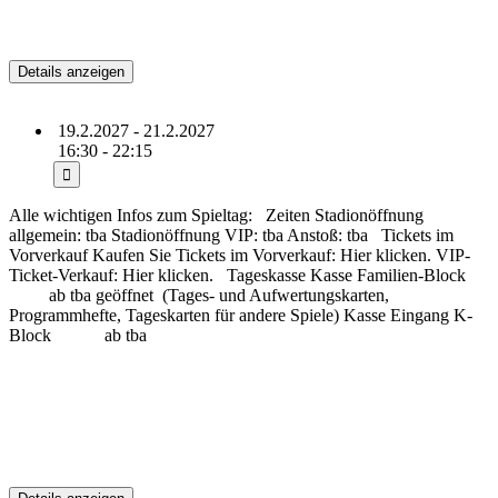
Eintracht Braunschweig
19.2.2027 - 21.2.2027
16:30 - 22:15
Alle wichtigen Infos zum Spieltag: Zeiten Stadionöffnung
allgemein: tba Stadionöffnung VIP: tba Anstoß: tba Tickets im
Vorverkauf Kaufen Sie Tickets im Vorverkauf: Hier klicken. VIP-
Ticket-Verkauf: Hier klicken. Tageskasse Kasse Familien-Block
ab tba geöffnet (Tages- und Aufwertungskarten,
Programmhefte, Tageskarten für andere Spiele) Kasse Eingang K-
Block ab tba
(more…)
Bevorstehend
SG Dynamo Dresden vs.
VfL Osnabrück