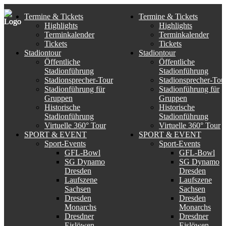
Termine & Tickets
Termine & Tickets
Highlights
Highlights
Terminkalender
Terminkalender
Tickets
Tickets
Stadiontour
Stadiontour
Öffentliche
Öffentliche
Stadionführung
Stadionführung
Stadionsprecher-Tour
Stadionsprecher-Tou
Stadionführung für
Stadionführung für
Gruppen
Gruppen
Historische
Historische
Stadionführung
Stadionführung
Virtuelle 360° Tour
Virtuelle 360° Tour
SPORT & EVENT
SPORT & EVENT
Sport-Events
Sport-Events
GFL-Bowl
GFL-Bowl
SG Dynamo
SG Dynamo
Dresden
Dresden
Laufszene
Laufszene
Sachsen
Sachsen
Dresden
Dresden
Monarchs
Monarchs
Dresdner
Dresdner
Eislöwen
Eislöwen