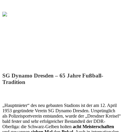
SG Dynamo Dresden
SG Dynamo Dresden – 65 Jahre Fußball-
Tradition
„Hauptmieter“ des neu gebauten Stadions ist der am 12. April
1953 gegründete Verein SG Dynamo Dresden. Ursprünglich
als Polizeisportverein entstanden, wurde der „Dresdner Kreisel“
bald fester und sehr erfolgreicher Bestandteil der DDR-
Oberliga: die Schwarz-Gelben holten
acht Meisterschaften
und gewannen
sieben Mal
den
Pokal
. Auch in internationalen