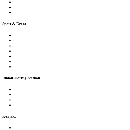
Historische Stadionführung
Virtuelle 360° Tour
Ferienpassführung inkl. Torwandschießen
Sport & Event
Sport-Events
Konzerte & Shows
Business & Privatfeiern
Stadion Escape Game
Golf im Stadion
Kindergeburtstag
Heiraten im Stadion
Rudolf-Harbig-Stadion
Fakten & Geschichte
Lernzentrum „Denk-Anstoß“
Stadionordnung & Allgemeine Geschäftsbedingungen
Bienen im Stadion
Kontakt
Ansprechpartner