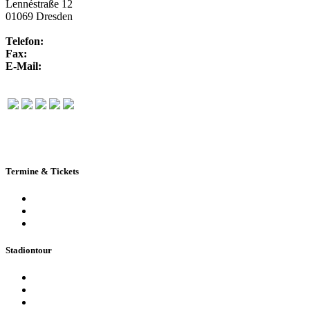
Lennéstraße 12
01069 Dresden
Telefon:
+49 351 / 250 88-100
Fax:
+49 351 / 250 88-150
E-Mail:
info@rudolf-harbig-stadion.com
Termine & Tickets
Terminkalender
Highlights
Ticketbuchung
Stadiontour
Öffentliche Stadionführung
Stadionsprecher-Tour
Stadionführung für Gruppen