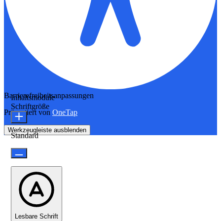
Barrierefreiheitsanpassungen
Inhaltsmodule
Schriftgröße
Präsentiert von
OneTap
Werkzeugleiste ausblenden
Standard
Lesbare Schrift