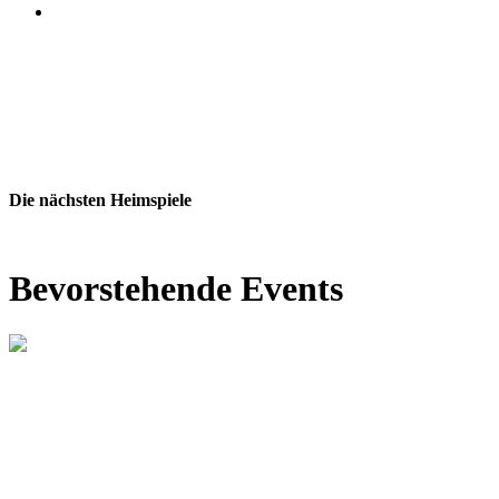
Website der SG Dynamo Dresden
Die nächsten Heimspiele
Bevorstehende Events
Bevorstehend
SG Dynamo Dresden vs.