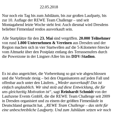
Rudolf-Harbig-Stadion
22.05.2018
Sport
Nur noch ein Tag bis zum Jubiläum, bis zur großen Laufparty, bis
zur 10. Auflage der REWE Team Challenge – und seit
Montagabend letzte Woche steht fest: Auch diesmal wird Dresdens
beliebter Firmenlauf restlos ausverkauft sein.
Alle Startplätze für den
23. Mai
sind vergriffen.
20.000 Teilnehmer
von rund
1.800 Unternehmen & Vereinen
aus Dresden und der
Region machen sich in vier Startwellen auf die 5-Kilometer-Strecke
vom Altmarkt über den Postplatz entlang des Terrassenufers durch
die Powerzone in der Lingner-Allee bis ins
DDV-Stadion
.
Es ist also angerichtet, die Vorbereitung so gut wie abgeschlossen
und die Vorfreude riesig – bei den Organisatoren auf jeden Fall und
offenbar auch unter den Läufern.
„Wieder ausverkauft! Das ist
einfach unglaublich. Wir sind stolz auf diese Entwicklung, die für
uns gleichzeitig Motivation ist“
, sagt
Reinhardt Schmidt
von der
Laufszene Events GmbH, die die REWE Team Challenge seit 2009
in Dresden organisiert und zu einem der größten Firmenläufe in
Deutschland gemacht hat.
„REWE Team Challenge – das steht für
eine unbeschreibliche Laufparty. Und zum Jubiläum setzen wir noch