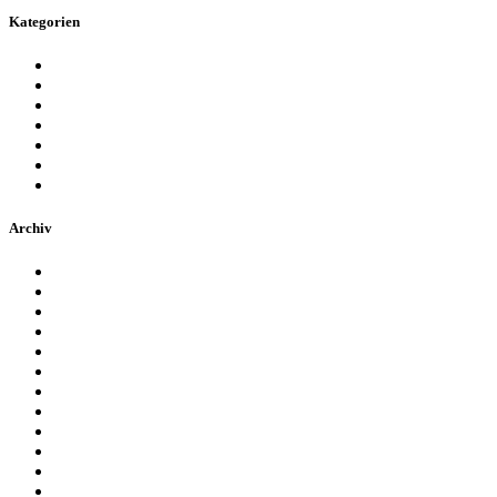
Kategorien
Allgemein
Event
Für Kinder
Messen
SG Dynamo Dresden
Sport
Stadiontour
Archiv
Oktober 2021
August 2021
März 2019
Februar 2019
Dezember 2018
November 2018
Oktober 2018
September 2018
Juni 2018
Mai 2018
April 2018
März 2018