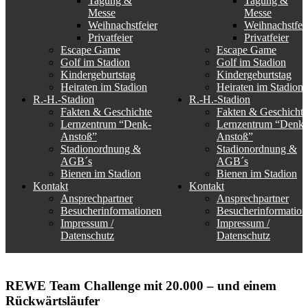
Tagung &
Tagung &
Messe
Messe
Weihnachstfeier
Weihnachstfei
Privatfeier
Privatfeier
Escape Game
Escape Game
Golf im Stadion
Golf im Stadion
Kindergeburtstag
Kindergeburtstag
Heiraten im Stadion
Heiraten im Stadion
R.-H.-Stadion
R.-H.-Stadion
Fakten & Geschichte
Fakten & Geschichte
Lernzentrum “Denk-
Lernzentrum “Denk-
Anstoß”
Anstoß”
Stadionordnung &
Stadionordnung &
AGB´s
AGB´s
Bienen im Stadion
Bienen im Stadion
Kontakt
Kontakt
Ansprechpartner
Ansprechpartner
Besucherinformationen
Besucherinformation
Impressum /
Impressum /
Datenschutz
Datenschutz
REWE Team Challenge mit 20.000 – und einem
Rückwärtsläufer