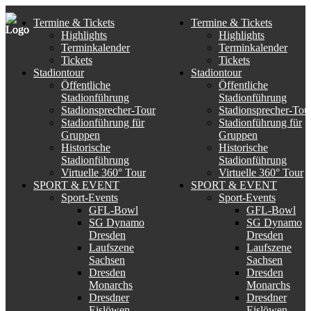
Termine & Tickets
Termine & Tickets
Highlights
Highlights
Terminkalender
Terminkalender
Tickets
Tickets
Stadiontour
Stadiontour
Öffentliche
Öffentliche
Stadionführung
Stadionführung
Stadionsprecher-Tour
Stadionsprecher-Tou
Stadionführung für
Stadionführung für
Gruppen
Gruppen
Historische
Historische
Stadionführung
Stadionführung
Virtuelle 360° Tour
Virtuelle 360° Tour
SPORT & EVENT
SPORT & EVENT
Sport-Events
Sport-Events
GFL-Bowl
GFL-Bowl
SG Dynamo
SG Dynamo
Dresden
Dresden
Laufszene
Laufszene
Sachsen
Sachsen
Dresden
Dresden
Monarchs
Monarchs
Dresdner
Dresdner
Eislöwen
Eislöwen