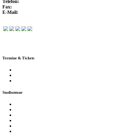
Telefon:
+49 351 / 250 88-100
Fax:
+49 351 / 250 88-150
E-Mail:
info@rudolf-harbig-stadion.com
Termine & Tickets
Terminkalender
Highlights
Ticketbuchung
Stadiontour
Öffentliche Stadionführung
Stadionsprecher-Tour
Stadionführung für Gruppen
Historische Stadionführung
Virtuelle 360° Tour
Ferienpassführung inkl. Torwandschießen