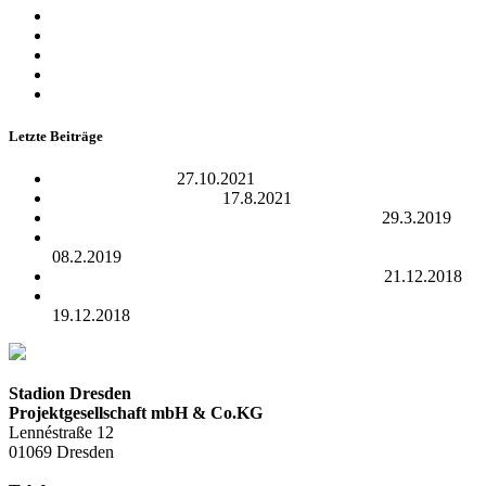
September 2015
August 2015
Juli 2015
Juni 2015
Mai 2015
Letzte Beiträge
Open Data Camp
27.10.2021
REWE Team Challenge
17.8.2021
24.05.2019 – 17 Uhr | Dresden Fitness Day 2.0
29.3.2019
01.06.2019 – 18 Uhr | Dresden Monarchs : NewYorker Lions
08.2.2019
10.09.2019 – 20 Uhr | Herbert Grönemeyer live
21.12.2018
Ihre Traumhochzeit – letzten Termine für 2019 sichern!
19.12.2018
Stadion Dresden
Projektgesellschaft mbH & Co.KG
Lennéstraße 12
01069 Dresden