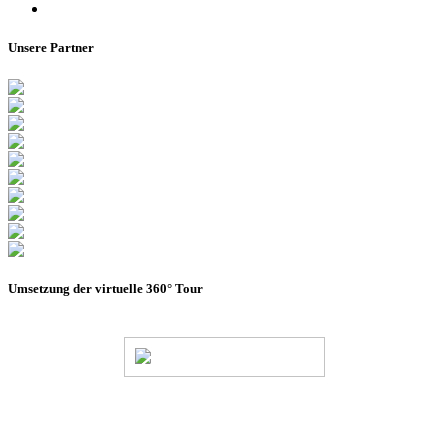
Barrierefreiheitserklärung
Unsere Partner
Umsetzung der virtuelle 360° Tour
© Stadion Dresden Projektgesellschaft mbH & Co.KG
2026
Impressum
Datenschutz
AGB
Haus- &
Benutzungsordnung