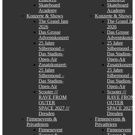
Skateboard
Skateboard
Academy
Academy
Konzerte & Shows
Konzerte & Shows
The Grand Jam
The Grand Ja
2026
2026
Das Grosse
Das Grosse
Adventskonzert
Adventskonzer
25 Jahre
25 Jahre
Silbermond –
Silbermond –
Das Stadion-
Das Stadion-
Open-Air
Open-Air
Zusatzkonzert:
Zusatzkonzert:
25 Jahre
25 Jahre
Silbermond –
Silbermond –
Das Stadion-
Das Stadion-
Open-Air
Open-Air
Scooter ///
Scooter ///
RAVE FROM
RAVE FROM
OUTER
OUTER
SPACE 2027 ///
SPACE 2027 /
Dresden
Dresden
Firmenevents &
Firmenevents &
Privatfeiern
Privatfeiern
Firmenevent
Firmenevent