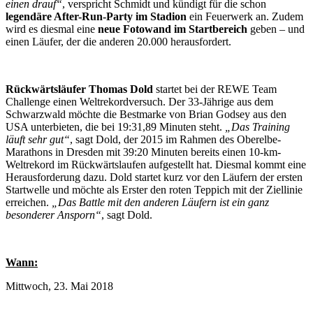
einen drauf“
, verspricht Schmidt und kündigt für die schon
legendäre After-Run-Party im Stadion
ein Feuerwerk an. Zudem
wird es diesmal eine
neue Fotowand im Startbereich
geben – und
einen Läufer, der die anderen 20.000 herausfordert.
Rückwärtsläufer Thomas Dold
startet bei der REWE Team
Challenge einen Weltrekordversuch. Der 33-Jährige aus dem
Schwarzwald möchte die Bestmarke von Brian Godsey aus den
USA unterbieten, die bei 19:31,89 Minuten steht.
„Das Training
läuft sehr gut“
, sagt Dold, der 2015 im Rahmen des Oberelbe-
Marathons in Dresden mit 39:20 Minuten bereits einen 10-km-
Weltrekord im Rückwärtslaufen aufgestellt hat. Diesmal kommt eine
Herausforderung dazu. Dold startet kurz vor den Läufern der ersten
Startwelle und möchte als Erster den roten Teppich mit der Ziellinie
erreichen.
„Das Battle mit den anderen Läufern ist ein ganz
besonderer Ansporn“
, sagt Dold.
Wann:
Mittwoch, 23. Mai 2018