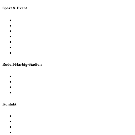
Sport & Event
Sport-Events
Konzerte & Shows
Business & Privatfeiern
Stadion Escape Game
Golf im Stadion
Kindergeburtstag
Heiraten im Stadion
Rudolf-Harbig-Stadion
Fakten & Geschichte
Lernzentrum „Denk-Anstoß“
Stadionordnung & Allgemeine Geschäftsbedingungen
Bienen im Stadion
Kontakt
Ansprechpartner
Besucherinformationen
Datenschutzerklärung
Impressum