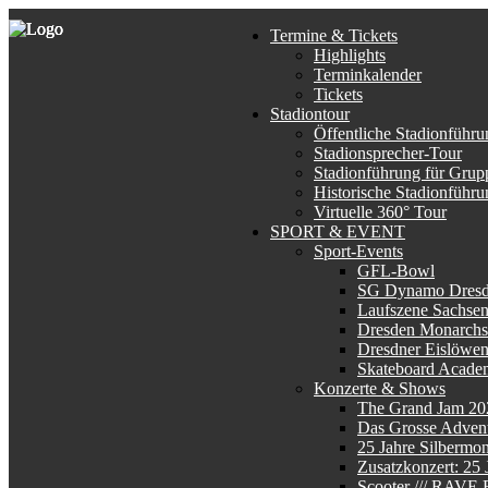
Termine & Tickets
Highlights
Terminkalender
Tickets
Stadiontour
Öffentliche Stadionführu
Stadionsprecher-Tour
Stadionführung für Grup
Historische Stadionführu
Virtuelle 360° Tour
SPORT & EVENT
Sport-Events
GFL-Bowl
SG Dynamo Dres
Laufszene Sachse
Dresden Monarchs
Dresdner Eislöwe
Skateboard Acade
Konzerte & Shows
The Grand Jam 20
Das Grosse Advent
25 Jahre Silbermo
Zusatzkonzert: 25
Scooter /// RAV