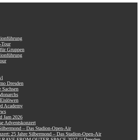
dionführung
-Tour
 für Gruppen
dionführung
Tour
wl
mo Dresden
e Sachsen
Monarchs
 Eislöwen
rd Academy
ows
d Jam 2026
se Adventskonzert
Silbermond – Das Stadion-Open-Air
zert: 25 Jahre Silbermond – Das Stadion-Open-Air
/// RAVE FROM OUTER SPACE 2027 /// Dresden