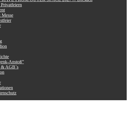
Privatfeiern
ent
 Messe
tfeier
r
ag
dion
ichte
Denk-Anstoß”
g & AGB´s
ion
r
ationen
tenschutz