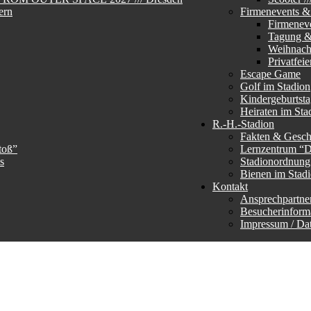
ern
Firmenevents & 
Firmenev
Tagung &
Weihnachs
Privatfeie
Escape Game
Golf im Stadion
Kindergeburtst
Heiraten im Sta
R.-H.-Stadion
Fakten & Gesch
toß”
Lernzentrum “
s
Stadionordnun
Bienen im Stad
Kontakt
Ansprechpartne
Besucherinform
Impressum / Da