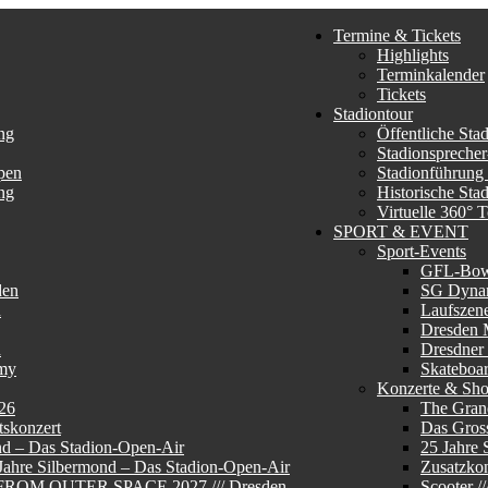
Termine & Tickets
Highlights
Terminkalender
Tickets
Stadiontour
ng
Öffentliche Sta
Stadionsprecher
pen
Stadionführung
ng
Historische Sta
Virtuelle 360° 
SPORT & EVENT
Sport-Events
GFL-Bo
den
SG Dyna
n
Laufszen
Dresden 
n
Dresdner
my
Skateboa
Konzerte & Sh
26
The Gran
skonzert
Das Gros
nd – Das Stadion-Open-Air
25 Jahre 
 Jahre Silbermond – Das Stadion-Open-Air
Zusatzkon
E FROM OUTER SPACE 2027 /// Dresden
Scooter 