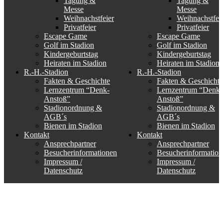
Tagung &
Tagung &
Messe
Messe
Weihnachstfeier
Weihnachstfei
Privatfeier
Privatfeier
Escape Game
Escape Game
Golf im Stadion
Golf im Stadion
Kindergeburtstag
Kindergeburtstag
Heiraten im Stadion
Heiraten im Stadion
R.-H.-Stadion
R.-H.-Stadion
Fakten & Geschichte
Fakten & Geschichte
Lernzentrum “Denk-
Lernzentrum “Denk-
Anstoß”
Anstoß”
Stadionordnung &
Stadionordnung &
AGB´s
AGB´s
Bienen im Stadion
Bienen im Stadion
Kontakt
Kontakt
Ansprechpartner
Ansprechpartner
Besucherinformationen
Besucherinformation
Impressum /
Impressum /
Datenschutz
Datenschutz