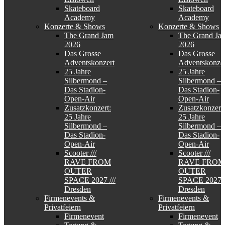
Skateboard
Skateboard
Academy
Academy
Konzerte & Shows
Konzerte & Shows
The Grand Jam
The Grand Ja
2026
2026
Das Grosse
Das Grosse
Adventskonzert
Adventskonzer
25 Jahre
25 Jahre
Silbermond –
Silbermond –
Das Stadion-
Das Stadion-
Open-Air
Open-Air
Zusatzkonzert:
Zusatzkonzert:
25 Jahre
25 Jahre
Silbermond –
Silbermond –
Das Stadion-
Das Stadion-
Open-Air
Open-Air
Scooter ///
Scooter ///
RAVE FROM
RAVE FROM
OUTER
OUTER
SPACE 2027 ///
SPACE 2027 /
Dresden
Dresden
Firmenevents &
Firmenevents &
Privatfeiern
Privatfeiern
Firmenevent
Firmenevent