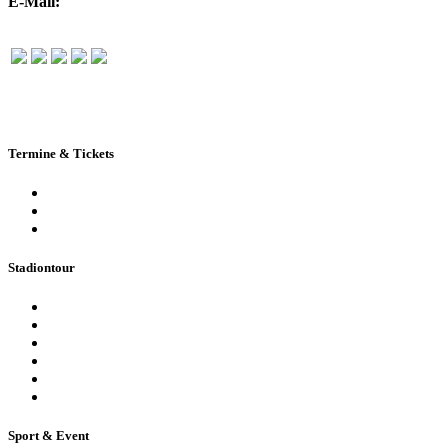
E-Mail:
info@rudolf-harbig-stadion.com
Termine & Tickets
Terminkalender
Highlights
Ticketbuchung
Stadiontour
Öffentliche Stadionführung
Stadionsprecher-Tour
Stadionführung für Gruppen
Historische Stadionführung
Virtuelle 360° Tour
Ferienpassführung inkl. Torwandschießen
Sport & Event