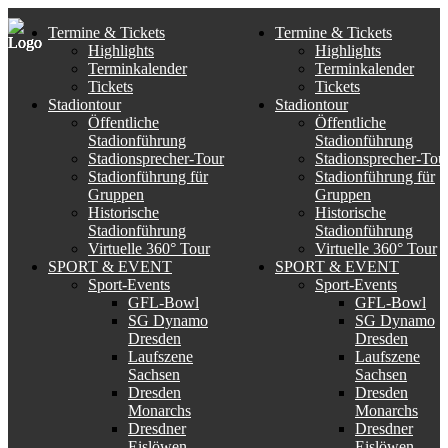
Termine & Tickets
Termine & Tickets
Highlights
Highlights
Terminkalender
Terminkalender
Tickets
Tickets
Stadiontour
Stadiontour
Öffentliche
Öffentliche
Stadionführung
Stadionführung
Stadionsprecher-Tour
Stadionsprecher-Tou
Stadionführung für
Stadionführung für
Gruppen
Gruppen
Historische
Historische
Stadionführung
Stadionführung
Virtuelle 360° Tour
Virtuelle 360° Tour
SPORT & EVENT
SPORT & EVENT
Sport-Events
Sport-Events
GFL-Bowl
GFL-Bowl
SG Dynamo
SG Dynamo
Dresden
Dresden
Laufszene
Laufszene
Sachsen
Sachsen
Dresden
Dresden
Monarchs
Monarchs
Dresdner
Dresdner
Eislöwen
Eislöwen