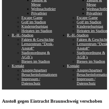
Tagung &
Tagung &
Messe
Messe
Weihnachstfeier
Weihnachstfei
Privatfeier
Privatfeier
Escape Game
Escape Game
Golf im Stadion
Golf im Stadion
Kindergeburtstag
Kindergeburtstag
Heiraten im Stadion
Heiraten im Stadion
R.-H.-Stadion
R.-H.-Stadion
Fakten & Geschichte
Fakten & Geschichte
Lernzentrum “Denk-
Lernzentrum “Denk-
Anstoß”
Anstoß”
Stadionordnung &
Stadionordnung &
AGB´s
AGB´s
Bienen im Stadion
Bienen im Stadion
Kontakt
Kontakt
Ansprechpartner
Ansprechpartner
Besucherinformationen
Besucherinformation
Impressum /
Impressum /
Datenschutz
Datenschutz
Anstoß gegen Eintracht Braunschweig verschoben