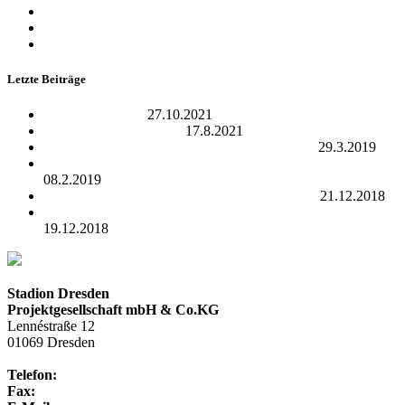
Juli 2015
Juni 2015
Mai 2015
Letzte Beiträge
Open Data Camp
27.10.2021
REWE Team Challenge
17.8.2021
24.05.2019 – 17 Uhr | Dresden Fitness Day 2.0
29.3.2019
01.06.2019 – 18 Uhr | Dresden Monarchs : NewYorker Lions
08.2.2019
10.09.2019 – 20 Uhr | Herbert Grönemeyer live
21.12.2018
Ihre Traumhochzeit – letzten Termine für 2019 sichern!
19.12.2018
Stadion Dresden
Projektgesellschaft mbH & Co.KG
Lennéstraße 12
01069 Dresden
Telefon:
+49 351 / 250 88-100
Fax:
+49 351 / 250 88-150