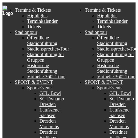
Termine & Tickets
Termine & Tickets
Highlights
Highlights
Terminkalender
Terminkalender
Tickets
Tickets
Stadiontour
Stadiontour
Öffentliche
Öffentliche
Stadionführung
Stadionführung
Stadionsprecher-Tour
Stadionsprecher-Tou
Stadionführung für
Stadionführung für
Gruppen
Gruppen
Historische
Historische
Stadionführung
Stadionführung
Virtuelle 360° Tour
Virtuelle 360° Tour
SPORT & EVENT
SPORT & EVENT
Sport-Events
Sport-Events
GFL-Bowl
GFL-Bowl
SG Dynamo
SG Dynamo
Dresden
Dresden
Laufszene
Laufszene
Sachsen
Sachsen
Dresden
Dresden
Monarchs
Monarchs
Dresdner
Dresdner
Eislöwen
Eislöwen