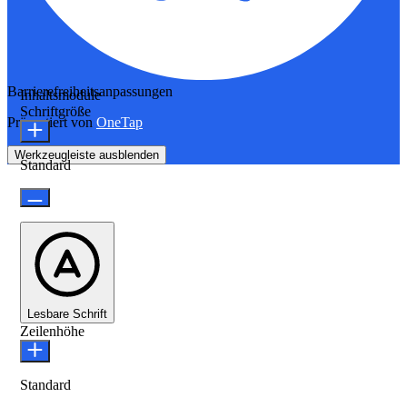
Barrierefreiheitsanpassungen
Inhaltsmodule
Schriftgröße
Präsentiert von
OneTap
Werkzeugleiste ausblenden
Standard
Lesbare Schrift
Zeilenhöhe
Standard