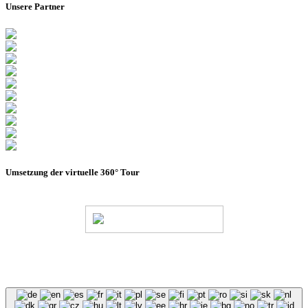
Unsere Partner
Umsetzung der virtuelle 360° Tour
© Stadion Dresden Projektgesellschaft mbH & Co.KG
2026
Impressum
Datenschutz
AGB
Haus- &
Benutzungsordnung