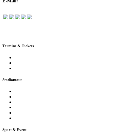
E-Mail:
info@rudolf-harbig-stadion.com
Termine & Tickets
Terminkalender
Highlights
Ticketbuchung
Stadiontour
Öffentliche Stadionführung
Stadionsprecher-Tour
Stadionführung für Gruppen
Historische Stadionführung
Virtuelle 360° Tour
Ferienpassführung inkl. Torwandschießen
Sport & Event