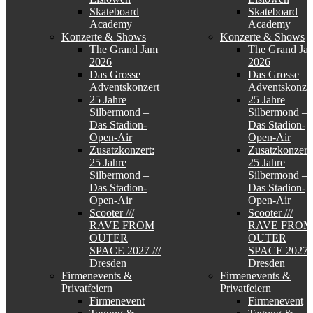
Skateboard
Skateboard
Academy
Academy
Konzerte & Shows
Konzerte & Shows
The Grand Jam
The Grand Ja
2026
2026
Das Grosse
Das Grosse
Adventskonzert
Adventskonzer
25 Jahre
25 Jahre
Silbermond –
Silbermond –
Das Stadion-
Das Stadion-
Open-Air
Open-Air
Zusatzkonzert:
Zusatzkonzert:
25 Jahre
25 Jahre
Silbermond –
Silbermond –
Das Stadion-
Das Stadion-
Open-Air
Open-Air
Scooter ///
Scooter ///
RAVE FROM
RAVE FROM
OUTER
OUTER
SPACE 2027 ///
SPACE 2027 /
Dresden
Dresden
Firmenevents &
Firmenevents &
Privatfeiern
Privatfeiern
Firmenevent
Firmenevent