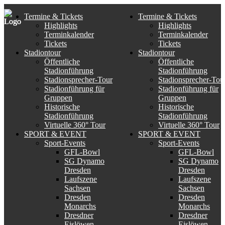
Termine & Tickets
Termine & Tickets
Highlights
Highlights
Terminkalender
Terminkalender
Tickets
Tickets
Stadiontour
Stadiontour
Öffentliche
Öffentliche
Stadionführung
Stadionführung
Stadionsprecher-Tour
Stadionsprecher-Tou
Stadionführung für
Stadionführung für
Gruppen
Gruppen
Historische
Historische
Stadionführung
Stadionführung
Virtuelle 360° Tour
Virtuelle 360° Tour
SPORT & EVENT
SPORT & EVENT
Sport-Events
Sport-Events
GFL-Bowl
GFL-Bowl
SG Dynamo
SG Dynamo
Dresden
Dresden
Laufszene
Laufszene
Sachsen
Sachsen
Dresden
Dresden
Monarchs
Monarchs
Dresdner
Dresdner
Eislöwen
Eislöwen