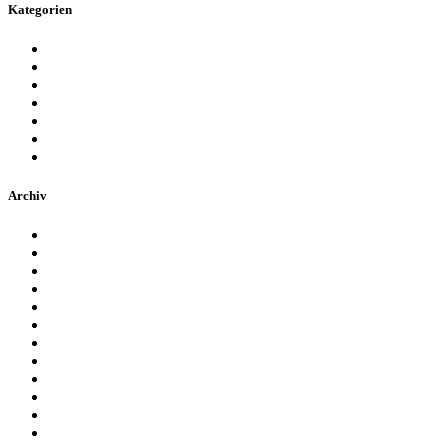
Kategorien
Allgemein
Event
Für Kinder
Messen
SG Dynamo Dresden
Sport
Stadiontour
Archiv
Oktober 2021
August 2021
März 2019
Februar 2019
Dezember 2018
November 2018
Oktober 2018
September 2018
Juni 2018
Mai 2018
April 2018
März 2018