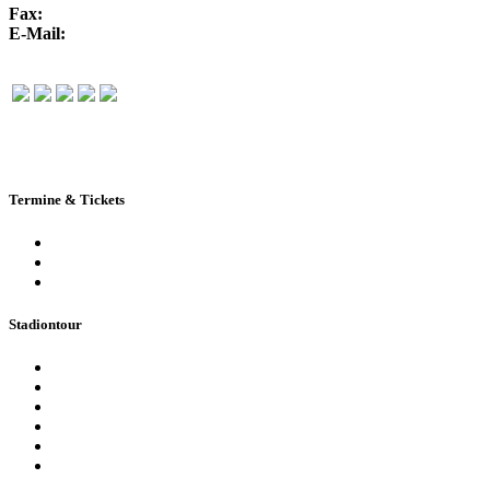
Fax:
+49 351 / 250 88-150
E-Mail:
info@rudolf-harbig-stadion.com
Termine & Tickets
Terminkalender
Highlights
Ticketbuchung
Stadiontour
Öffentliche Stadionführung
Stadionsprecher-Tour
Stadionführung für Gruppen
Historische Stadionführung
Virtuelle 360° Tour
Ferienpassführung inkl. Torwandschießen