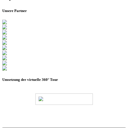
Unsere Partner
Umsetzung der virtuelle 360° Tour
© Stadion Dresden Projektgesellschaft mbH & Co.KG
2026
Impressum
Datenschutz
AGB
Haus- &
Benutzungsordnung