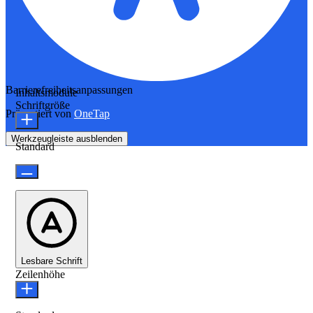
Barrierefreiheitsanpassungen
Inhaltsmodule
Schriftgröße
Präsentiert von
OneTap
Werkzeugleiste ausblenden
Standard
Lesbare Schrift
Zeilenhöhe