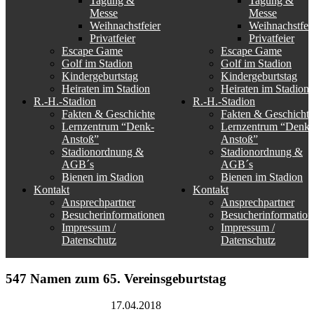
Tagung &
Tagung &
Messe
Messe
Weihnachstfeier
Weihnachstfei
Privatfeier
Privatfeier
Escape Game
Escape Game
Golf im Stadion
Golf im Stadion
Kindergeburtstag
Kindergeburtstag
Heiraten im Stadion
Heiraten im Stadion
R.-H.-Stadion
R.-H.-Stadion
Fakten & Geschichte
Fakten & Geschichte
Lernzentrum “Denk-
Lernzentrum “Denk-
Anstoß”
Anstoß”
Stadionordnung &
Stadionordnung &
AGB´s
AGB´s
Bienen im Stadion
Bienen im Stadion
Kontakt
Kontakt
Ansprechpartner
Ansprechpartner
Besucherinformationen
Besucherinformation
Impressum /
Impressum /
Datenschutz
Datenschutz
547 Namen zum 65. Vereinsgeburtstag
Rudolf-Harbig-Stadion
17.04.2018
SG Dynamo Dresden