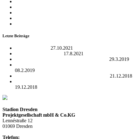
September 2015
August 2015
Juli 2015
Juni 2015
Mai 2015
Letzte Beiträge
Open Data Camp
27.10.2021
REWE Team Challenge
17.8.2021
24.05.2019 – 17 Uhr | Dresden Fitness Day 2.0
29.3.2019
01.06.2019 – 18 Uhr | Dresden Monarchs : NewYorker Lions
08.2.2019
10.09.2019 – 20 Uhr | Herbert Grönemeyer live
21.12.2018
Ihre Traumhochzeit – letzten Termine für 2019 sichern!
19.12.2018
Stadion Dresden
Projektgesellschaft mbH & Co.KG
Lennéstraße 12
01069 Dresden
Telefon:
+49 351 / 250 88-100