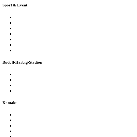
Sport & Event
Sport-Events
Konzerte & Shows
Business & Privatfeiern
Stadion Escape Game
Golf im Stadion
Kindergeburtstag
Heiraten im Stadion
Rudolf-Harbig-Stadion
Fakten & Geschichte
Lernzentrum „Denk-Anstoß“
Stadionordnung & Allgemeine Geschäftsbedingungen
Bienen im Stadion
Kontakt
Ansprechpartner
Besucherinformationen
Datenschutzerklärung
Impressum
Barrierefreiheitserklärung