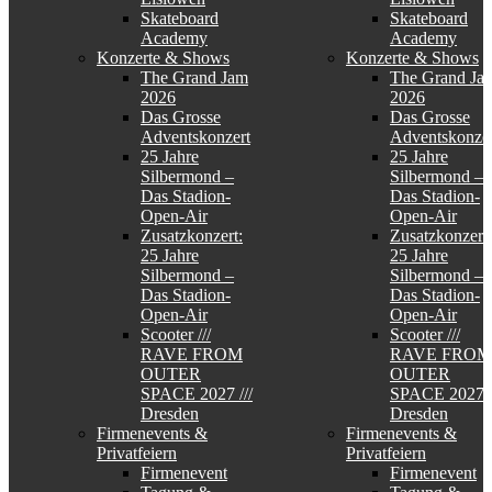
Skateboard
Skateboard
Academy
Academy
Konzerte & Shows
Konzerte & Shows
The Grand Jam
The Grand Ja
2026
2026
Das Grosse
Das Grosse
Adventskonzert
Adventskonzer
25 Jahre
25 Jahre
Silbermond –
Silbermond –
Das Stadion-
Das Stadion-
Open-Air
Open-Air
Zusatzkonzert:
Zusatzkonzert:
25 Jahre
25 Jahre
Silbermond –
Silbermond –
Das Stadion-
Das Stadion-
Open-Air
Open-Air
Scooter ///
Scooter ///
RAVE FROM
RAVE FROM
OUTER
OUTER
SPACE 2027 ///
SPACE 2027 /
Dresden
Dresden
Firmenevents &
Firmenevents &
Privatfeiern
Privatfeiern
Firmenevent
Firmenevent