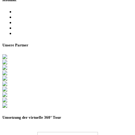
Ansprechpartner
Besucherinformationen
Datenschutzerklärung
Impressum
Barrierefreiheitserklärung
Unsere Partner
Umsetzung der virtuelle 360° Tour