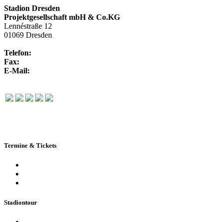
Stadion Dresden
Projektgesellschaft mbH & Co.KG
Lennéstraße 12
01069 Dresden
Telefon:
+49 351 / 250 88-100
Fax:
+49 351 / 250 88-150
E-Mail:
info@rudolf-harbig-stadion.com
Termine & Tickets
Terminkalender
Highlights
Ticketbuchung
Stadiontour
Öffentliche Stadionführung