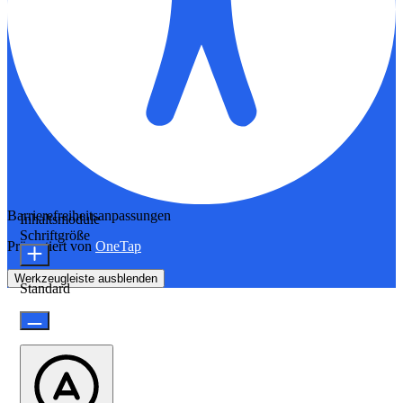
Barrierefreiheitsanpassungen
Inhaltsmodule
Schriftgröße
Präsentiert von
OneTap
Werkzeugleiste ausblenden
Standard