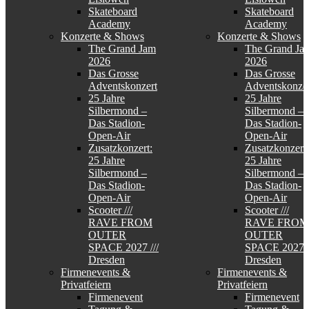
Skateboard
Skateboard
Academy
Academy
Konzerte & Shows
Konzerte & Shows
The Grand Jam
The Grand Ja
2026
2026
Das Grosse
Das Grosse
Adventskonzert
Adventskonzer
25 Jahre
25 Jahre
Silbermond –
Silbermond –
Das Stadion-
Das Stadion-
Open-Air
Open-Air
Zusatzkonzert:
Zusatzkonzert:
25 Jahre
25 Jahre
Silbermond –
Silbermond –
Das Stadion-
Das Stadion-
Open-Air
Open-Air
Scooter ///
Scooter ///
RAVE FROM
RAVE FROM
OUTER
OUTER
SPACE 2027 ///
SPACE 2027 /
Dresden
Dresden
Firmenevents &
Firmenevents &
Privatfeiern
Privatfeiern
Firmenevent
Firmenevent