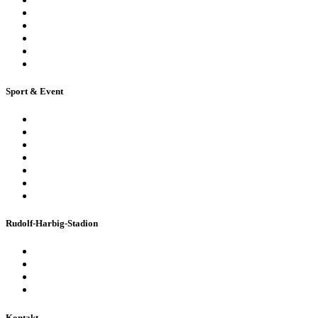
Stadionsprecher-Tour
Stadionführung für Gruppen
Historische Stadionführung
Virtuelle 360° Tour
Ferienpassführung inkl. Torwandschießen
Sport & Event
Sport-Events
Konzerte & Shows
Business & Privatfeiern
Stadion Escape Game
Golf im Stadion
Kindergeburtstag
Heiraten im Stadion
Rudolf-Harbig-Stadion
Fakten & Geschichte
Lernzentrum „Denk-Anstoß“
Stadionordnung & Allgemeine Geschäftsbedingungen
Bienen im Stadion
Kontakt