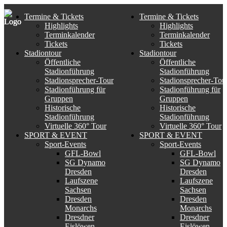
Termine & Tickets
Termine & Tickets
Highlights
Highlights
Terminkalender
Terminkalender
Tickets
Tickets
Stadiontour
Stadiontour
Öffentliche
Öffentliche
Stadionführung
Stadionführung
Stadionsprecher-Tour
Stadionsprecher-Tou
Stadionführung für
Stadionführung für
Gruppen
Gruppen
Historische
Historische
Stadionführung
Stadionführung
Virtuelle 360° Tour
Virtuelle 360° Tour
SPORT & EVENT
SPORT & EVENT
Sport-Events
Sport-Events
GFL-Bowl
GFL-Bowl
SG Dynamo
SG Dynamo
Dresden
Dresden
Laufszene
Laufszene
Sachsen
Sachsen
Dresden
Dresden
Monarchs
Monarchs
Dresdner
Dresdner
Eislöwen
Eislöwen