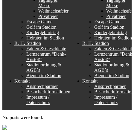
Tagung &
Tagung &
Messe
Messe
Weihnachstfeier
Weihnachstfei
Privatfeier
Privatfeier
Escape Game
Escape Game
Golf im Stadion
Golf im Stadion
Kindergeburtstag
Kindergeburtstag
Heiraten im Stadion
Heiraten im Stadion
R.-H.-Stadion
R.-H.-Stadion
Fakten & Geschichte
Fakten & Geschichte
Lernzentrum “Denk-
Lernzentrum “Denk-
Anstoß”
Anstoß”
Stadionordnung &
Stadionordnung &
AGB´s
AGB´s
Bienen im Stadion
Bienen im Stadion
Kontakt
Kontakt
Ansprechpartner
Ansprechpartner
Besucherinformationen
Besucherinformation
Impressum /
Impressum /
Datenschutz
Datenschutz
No posts were found.