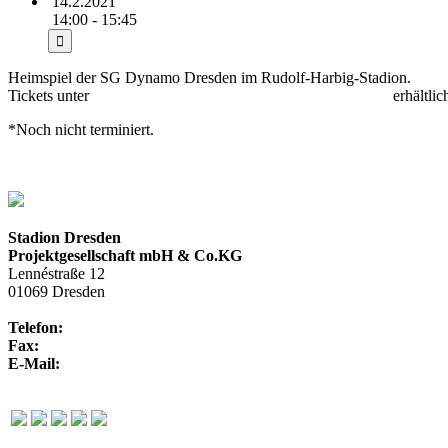
14.2.2021
14:00 - 15:45
Heimspiel der SG Dynamo Dresden im Rudolf-Harbig-Stadion.
Tickets unter
https://www.dynamo-dresden.de/aktuelles.html
erhältlic
*Noch nicht terminiert.
Stadion Dresden
Projektgesellschaft mbH & Co.KG
Lennéstraße 12
01069 Dresden
Telefon:
+49 351 / 250 88-100
Fax:
+49 351 / 250 88-150
E-Mail:
info@rudolf-harbig-stadion.com