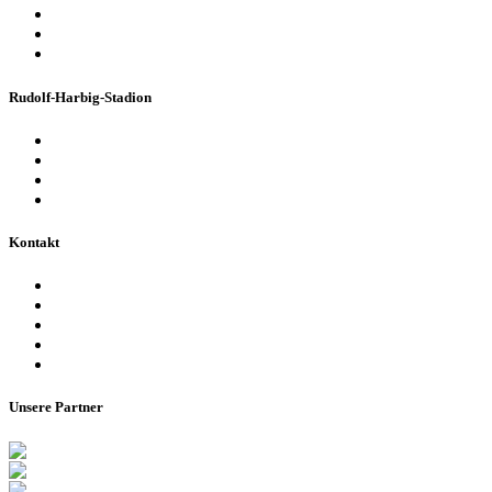
Golf im Stadion
Kindergeburtstag
Heiraten im Stadion
Rudolf-Harbig-Stadion
Fakten & Geschichte
Lernzentrum „Denk-Anstoß“
Stadionordnung & Allgemeine Geschäftsbedingungen
Bienen im Stadion
Kontakt
Ansprechpartner
Besucherinformationen
Datenschutzerklärung
Impressum
Barrierefreiheitserklärung
Unsere Partner