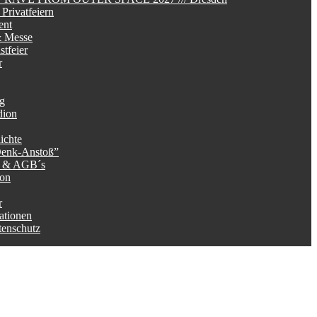
Privatfeiern
ent
 Messe
tfeier
r
ag
dion
ichte
Denk-Anstoß”
g & AGB´s
ion
r
ationen
tenschutz