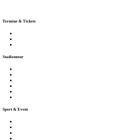
Termine & Tickets
Terminkalender
Highlights
Ticketbuchung
Stadiontour
Öffentliche Stadionführung
Stadionsprecher-Tour
Stadionführung für Gruppen
Historische Stadionführung
Virtuelle 360° Tour
Ferienpassführung inkl. Torwandschießen
Sport & Event
Sport-Events
Konzerte & Shows
Business & Privatfeiern
Stadion Escape Game