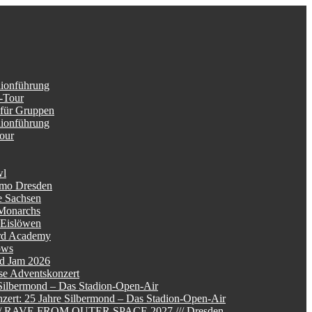
dionführung
-Tour
 für Gruppen
dionführung
Tour
wl
mo Dresden
e Sachsen
Monarchs
 Eislöwen
rd Academy
ows
d Jam 2026
se Adventskonzert
Silbermond – Das Stadion-Open-Air
zert: 25 Jahre Silbermond – Das Stadion-Open-Air
/// RAVE FROM OUTER SPACE 2027 /// Dresden