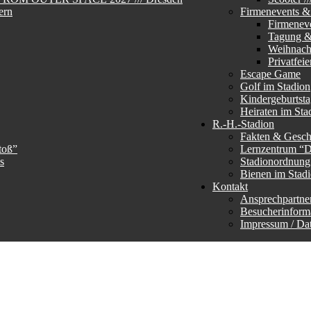
ern
Firmenevents & 
Firmenev
Tagung &
Weihnachs
Privatfeie
Escape Game
Golf im Stadion
Kindergeburtst
Heiraten im Sta
R.-H.-Stadion
Fakten & Gesch
toß”
Lernzentrum “
s
Stadionordnun
Bienen im Stad
Kontakt
Ansprechpartne
Besucherinform
Impressum / Da