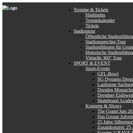
Termine & Tickets
Highlights
Terminkalender
Tickets
Stadiontour
Öffentliche Stadionführu
Stadionsprecher-Tour
Stadionführung für Grup
Historische Stadionführu
Virtuelle 360° Tour
SPORT & EVENT
Sport-Events
GFL-Bowl
SG Dynamo Dres
Laufszene Sachse
Dresden Monarchs
Dresdner Eislöwe
Skateboard Acade
Konzerte & Shows
The Grand Jam 20
Das Grosse Advent
25 Jahre Silbermo
Zusatzkonzert: 25
Scooter /// RAV