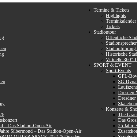
Termine & Tickets
Highlights
Terminkalender
Tickets
Stadiontour
ng
Öffentliche Sta
Stadionsprecher
pen
Stadionführung
ng
Historische Sta
Virtuelle 360° 
SPORT & EVENT
Sport-Events
GFL-Bo
den
SG Dyna
n
Laufszen
Dresden 
n
Dresdner
my
Skateboa
Konzerte & Sh
26
The Gran
skonzert
Das Gros
nd – Das Stadion-Open-Air
25 Jahre 
 Jahre Silbermond – Das Stadion-Open-Air
Zusatzkon
E FROM OUTER SPACE 2027 /// Dresden
Scooter 