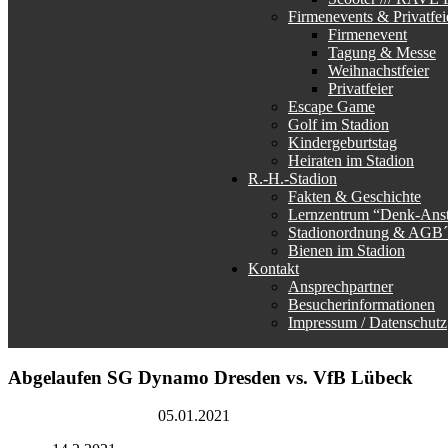
Firmenevents & Privatfei
Firmenevent
Tagung & Messe
Weihnachstfeier
Privatfeier
Escape Game
Golf im Stadion
Kindergeburtstag
Heiraten im Stadion
R.-H.-Stadion
Fakten & Geschichte
Lernzentrum “Denk-Ans
Stadionordnung & AGB´
Bienen im Stadion
Kontakt
Ansprechpartner
Besucherinformationen
Impressum / Datenschutz
Abgelaufen
SG Dynamo Dresden vs. VfB Lübeck
Rudolf-Harbig-Stadion
05.01.2021