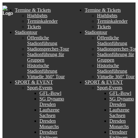
Termine & Tickets
Termine & Tickets
Highlights
Highlights
Terminkalender
Terminkalender
Tickets
Tickets
Stadiontour
Stadiontour
Öffentliche
Öffentliche
Stadionführung
Stadionführung
Stadionsprecher-Tour
Stadionsprecher-Tou
Stadionführung für
Stadionführung für
Gruppen
Gruppen
Historische
Historische
Stadionführung
Stadionführung
Virtuelle 360° Tour
Virtuelle 360° Tour
SPORT & EVENT
SPORT & EVENT
Sport-Events
Sport-Events
GFL-Bowl
GFL-Bowl
SG Dynamo
SG Dynamo
Dresden
Dresden
Laufszene
Laufszene
Sachsen
Sachsen
Dresden
Dresden
Monarchs
Monarchs
Dresdner
Dresdner
Eislöwen
Eislöwen