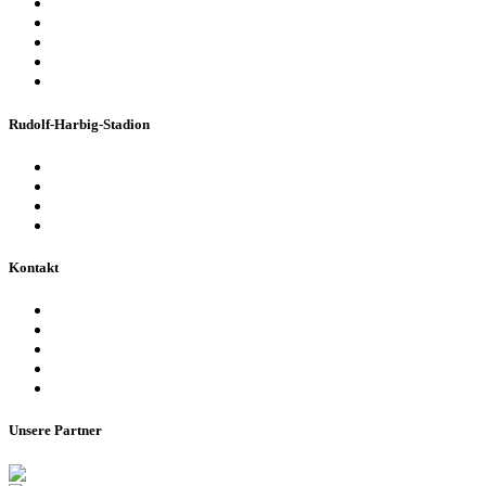
Business & Privatfeiern
Stadion Escape Game
Golf im Stadion
Kindergeburtstag
Heiraten im Stadion
Rudolf-Harbig-Stadion
Fakten & Geschichte
Lernzentrum „Denk-Anstoß“
Stadionordnung & Allgemeine Geschäftsbedingungen
Bienen im Stadion
Kontakt
Ansprechpartner
Besucherinformationen
Datenschutzerklärung
Impressum
Barrierefreiheitserklärung
Unsere Partner