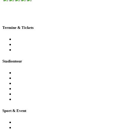
Termine & Tickets
Terminkalender
Highlights
Ticketbuchung
Stadiontour
Öffentliche Stadionführung
Stadionsprecher-Tour
Stadionführung für Gruppen
Historische Stadionführung
Virtuelle 360° Tour
Ferienpassführung inkl. Torwandschießen
Sport & Event
Sport-Events
Konzerte & Shows