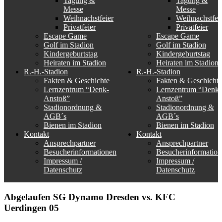
Tagung &
Tagung &
Messe
Messe
Weihnachstfeier
Weihnachstfei
Privatfeier
Privatfeier
Escape Game
Escape Game
Golf im Stadion
Golf im Stadion
Kindergeburtstag
Kindergeburtstag
Heiraten im Stadion
Heiraten im Stadion
R.-H.-Stadion
R.-H.-Stadion
Fakten & Geschichte
Fakten & Geschichte
Lernzentrum “Denk-
Lernzentrum “Denk-
Anstoß”
Anstoß”
Stadionordnung &
Stadionordnung &
AGB´s
AGB´s
Bienen im Stadion
Bienen im Stadion
Kontakt
Kontakt
Ansprechpartner
Ansprechpartner
Besucherinformationen
Besucherinformation
Impressum /
Impressum /
Datenschutz
Datenschutz
Abgelaufen
SG Dynamo Dresden vs. KFC
Uerdingen 05