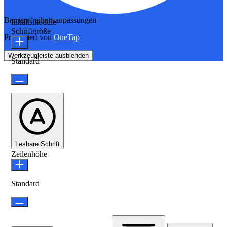
Barrierefreiheitsanpassungen
Inhaltsmodule
Schriftgröße
Präsentiert von
OneTap
Werkzeugleiste ausblenden
Standard
Lesbare Schrift
Zeilenhöhe
Standard