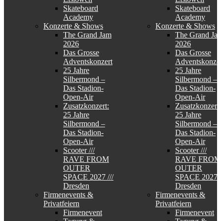
Skateboard
Skateboard
Academy
Academy
Konzerte & Shows
Konzerte & Shows
The Grand Jam
The Grand Ja
2026
2026
Das Grosse
Das Grosse
Adventskonzert
Adventskonzer
25 Jahre
25 Jahre
Silbermond –
Silbermond –
Das Stadion-
Das Stadion-
Open-Air
Open-Air
Zusatzkonzert:
Zusatzkonzert:
25 Jahre
25 Jahre
Silbermond –
Silbermond –
Das Stadion-
Das Stadion-
Open-Air
Open-Air
Scooter ///
Scooter ///
RAVE FROM
RAVE FROM
OUTER
OUTER
SPACE 2027 ///
SPACE 2027 /
Dresden
Dresden
Firmenevents &
Firmenevents &
Privatfeiern
Privatfeiern
Firmenevent
Firmenevent