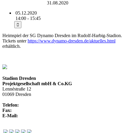
Rudolf-Harbig-Stadion
31.08.2020
05.12.2020
14:00 - 15:45
Heimspiel der SG Dynamo Dresden im Rudolf-Harbig-Stadion.
Tickets unter
https://www.dynamo-dresden.de/aktuelles.html
erhältlich.
Stadion Dresden
Projektgesellschaft mbH & Co.KG
Lennéstraße 12
01069 Dresden
Telefon:
+49 351 / 250 88-100
Fax:
+49 351 / 250 88-150
E-Mail:
info@rudolf-harbig-stadion.com