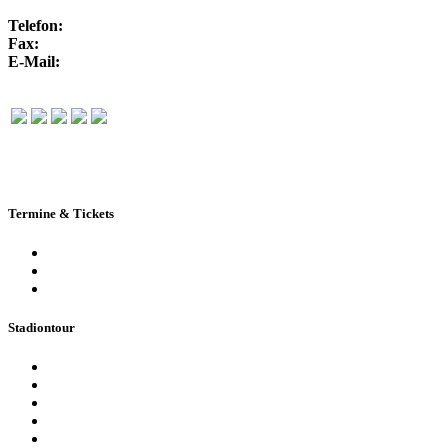
Telefon:
+49 351 / 250 88-100
Fax:
+49 351 / 250 88-150
E-Mail:
info@rudolf-harbig-stadion.com
Termine & Tickets
Terminkalender
Highlights
Ticketbuchung
Stadiontour
Öffentliche Stadionführung
Stadionsprecher-Tour
Stadionführung für Gruppen
Historische Stadionführung
Virtuelle 360° Tour