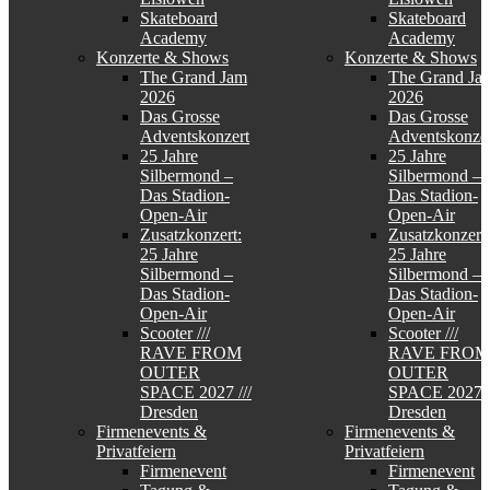
Skateboard
Skateboard
Academy
Academy
Konzerte & Shows
Konzerte & Shows
The Grand Jam
The Grand Ja
2026
2026
Das Grosse
Das Grosse
Adventskonzert
Adventskonzer
25 Jahre
25 Jahre
Silbermond –
Silbermond –
Das Stadion-
Das Stadion-
Open-Air
Open-Air
Zusatzkonzert:
Zusatzkonzert:
25 Jahre
25 Jahre
Silbermond –
Silbermond –
Das Stadion-
Das Stadion-
Open-Air
Open-Air
Scooter ///
Scooter ///
RAVE FROM
RAVE FROM
OUTER
OUTER
SPACE 2027 ///
SPACE 2027 /
Dresden
Dresden
Firmenevents &
Firmenevents &
Privatfeiern
Privatfeiern
Firmenevent
Firmenevent