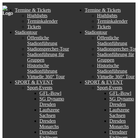
Termine & Tickets
Termine & Tickets
Highlights
Highlights
Terminkalender
Terminkalender
Tickets
Tickets
Stadiontour
Stadiontour
Öffentliche
Öffentliche
Stadionführung
Stadionführung
Stadionsprecher-Tour
Stadionsprecher-Tou
Stadionführung für
Stadionführung für
Gruppen
Gruppen
Historische
Historische
Stadionführung
Stadionführung
Virtuelle 360° Tour
Virtuelle 360° Tour
SPORT & EVENT
SPORT & EVENT
Sport-Events
Sport-Events
GFL-Bowl
GFL-Bowl
SG Dynamo
SG Dynamo
Dresden
Dresden
Laufszene
Laufszene
Sachsen
Sachsen
Dresden
Dresden
Monarchs
Monarchs
Dresdner
Dresdner
Eislöwen
Eislöwen