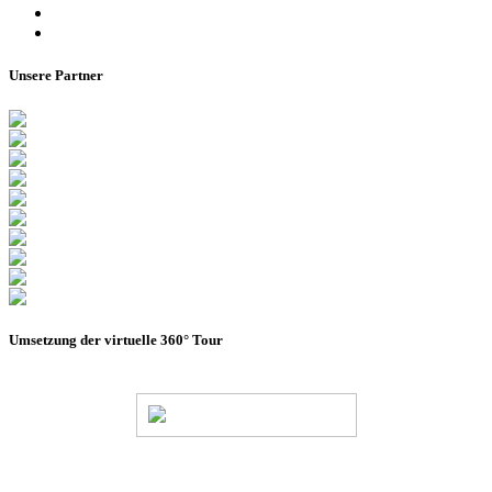
Impressum
Barrierefreiheitserklärung
Unsere Partner
Umsetzung der virtuelle 360° Tour
© Stadion Dresden Projektgesellschaft mbH & Co.KG
2026
Impressum
Datenschutz
AGB
Haus- &