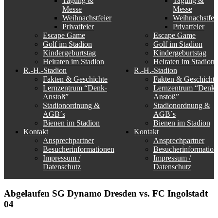
Tagung &
Tagung &
Messe
Messe
Weihnachstfeier
Weihnachstfei
Privatfeier
Privatfeier
Escape Game
Escape Game
Golf im Stadion
Golf im Stadion
Kindergeburtstag
Kindergeburtstag
Heiraten im Stadion
Heiraten im Stadion
R.-H.-Stadion
R.-H.-Stadion
Fakten & Geschichte
Fakten & Geschichte
Lernzentrum “Denk-
Lernzentrum “Denk-
Anstoß”
Anstoß”
Stadionordnung &
Stadionordnung &
AGB´s
AGB´s
Bienen im Stadion
Bienen im Stadion
Kontakt
Kontakt
Ansprechpartner
Ansprechpartner
Besucherinformationen
Besucherinformation
Impressum /
Impressum /
Datenschutz
Datenschutz
Abgelaufen
SG Dynamo Dresden vs. FC Ingolstadt
04