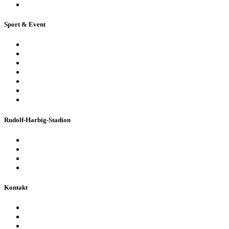
Ferienpassführung inkl. Torwandschießen
Sport & Event
Sport-Events
Konzerte & Shows
Business & Privatfeiern
Stadion Escape Game
Golf im Stadion
Kindergeburtstag
Heiraten im Stadion
Rudolf-Harbig-Stadion
Fakten & Geschichte
Lernzentrum „Denk-Anstoß“
Stadionordnung & Allgemeine Geschäftsbedingungen
Bienen im Stadion
Kontakt
Ansprechpartner
Besucherinformationen
Datenschutzerklärung