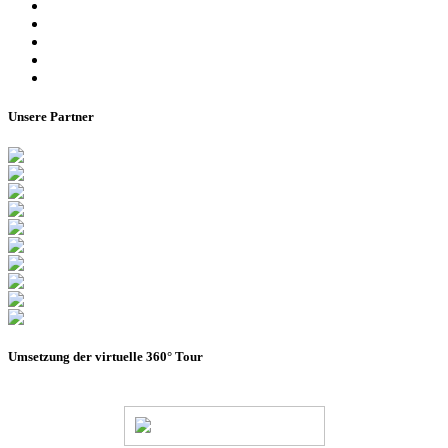
Ansprechpartner
Besucherinformationen
Datenschutzerklärung
Impressum
Barrierefreiheitserklärung
Unsere Partner
Umsetzung der virtuelle 360° Tour