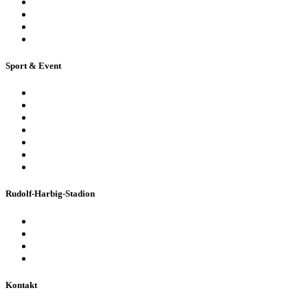
Stadionführung für Gruppen
Historische Stadionführung
Virtuelle 360° Tour
Ferienpassführung inkl. Torwandschießen
Sport & Event
Sport-Events
Konzerte & Shows
Business & Privatfeiern
Stadion Escape Game
Golf im Stadion
Kindergeburtstag
Heiraten im Stadion
Rudolf-Harbig-Stadion
Fakten & Geschichte
Lernzentrum „Denk-Anstoß“
Stadionordnung & Allgemeine Geschäftsbedingungen
Bienen im Stadion
Kontakt