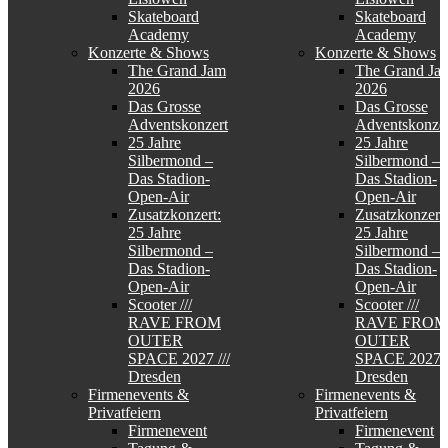
Skateboard
Skateboard
Academy
Academy
Konzerte & Shows
Konzerte & Shows
The Grand Jam
The Grand Ja
2026
2026
Das Grosse
Das Grosse
Adventskonzert
Adventskonzer
25 Jahre
25 Jahre
Silbermond –
Silbermond –
Das Stadion-
Das Stadion-
Open-Air
Open-Air
Zusatzkonzert:
Zusatzkonzert:
25 Jahre
25 Jahre
Silbermond –
Silbermond –
Das Stadion-
Das Stadion-
Open-Air
Open-Air
Scooter ///
Scooter ///
RAVE FROM
RAVE FROM
OUTER
OUTER
SPACE 2027 ///
SPACE 2027 /
Dresden
Dresden
Firmenevents &
Firmenevents &
Privatfeiern
Privatfeiern
Firmenevent
Firmenevent