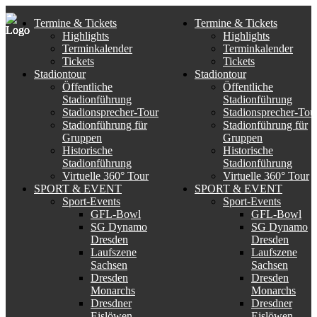
Termine & Tickets
Termine & Tickets
Highlights
Highlights
Terminkalender
Terminkalender
Tickets
Tickets
Stadiontour
Stadiontour
Öffentliche
Öffentliche
Stadionführung
Stadionführung
Stadionsprecher-Tour
Stadionsprecher-Tou
Stadionführung für
Stadionführung für
Gruppen
Gruppen
Historische
Historische
Stadionführung
Stadionführung
Virtuelle 360° Tour
Virtuelle 360° Tour
SPORT & EVENT
SPORT & EVENT
Sport-Events
Sport-Events
GFL-Bowl
GFL-Bowl
SG Dynamo
SG Dynamo
Dresden
Dresden
Laufszene
Laufszene
Sachsen
Sachsen
Dresden
Dresden
Monarchs
Monarchs
Dresdner
Dresdner
Eislöwen
Eislöwen