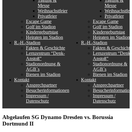
Tagung &
Tagung &
Messe
Messe
Weihnachstfeier
Weihnachstfei
Privatfeier
Privatfeier
Escape Game
Escape Game
Golf im Stadion
Golf im Stadion
Kindergeburtstag
Kindergeburtstag
Heiraten im Stadion
Heiraten im Stadion
R.-H.-Stadion
R.-H.-Stadion
Fakten & Geschichte
Fakten & Geschichte
Lernzentrum “Denk-
Lernzentrum “Denk-
Anstoß”
Anstoß”
Stadionordnung &
Stadionordnung &
AGB´s
AGB´s
Bienen im Stadion
Bienen im Stadion
Kontakt
Kontakt
Ansprechpartner
Ansprechpartner
Besucherinformationen
Besucherinformation
Impressum /
Impressum /
Datenschutz
Datenschutz
Abgelaufen
SG Dynamo Dresden vs. Borussia
Dortmund II