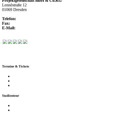
Projektgesellschaft mbH & Co.KG
Lennéstraße 12
01069 Dresden
Telefon:
+49 351 / 250 88-100
Fax:
+49 351 / 250 88-150
E-Mail:
info@rudolf-harbig-stadion.com
Termine & Tickets
Terminkalender
Highlights
Ticketbuchung
Stadiontour
Öffentliche Stadionführung
Stadionsprecher-Tour