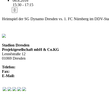
06.8.2016
15:30 - 17:15
Heimspiel der SG Dynamo Dresden vs. 1. FC Nürnberg im DDV-Sta
Stadion Dresden
Projektgesellschaft mbH & Co.KG
Lennéstraße 12
01069 Dresden
Telefon:
+49 351 / 250 88-100
Fax:
+49 351 / 250 88-150
E-Mail:
info@rudolf-harbig-stadion.com