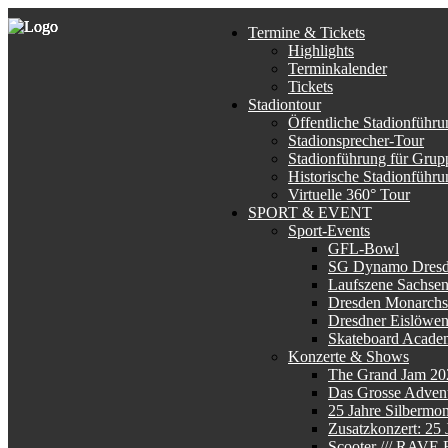
Termine & Tickets
Highlights
Terminkalender
Tickets
Stadiontour
Öffentliche Stadionführu
Stadionsprecher-Tour
Stadionführung für Grup
Historische Stadionführu
Virtuelle 360° Tour
SPORT & EVENT
Sport-Events
GFL-Bowl
SG Dynamo Dres
Laufszene Sachse
Dresden Monarchs
Dresdner Eislöwe
Skateboard Acade
Konzerte & Shows
The Grand Jam 20
Das Grosse Advent
25 Jahre Silbermo
Zusatzkonzert: 25
Scooter /// RAV