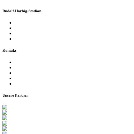
Rudolf-Harbig-Stadion
Fakten & Geschichte
Lernzentrum „Denk-Anstoß“
Stadionordnung & Allgemeine Geschäftsbedingungen
Bienen im Stadion
Kontakt
Ansprechpartner
Besucherinformationen
Datenschutzerklärung
Impressum
Barrierefreiheitserklärung
Unsere Partner