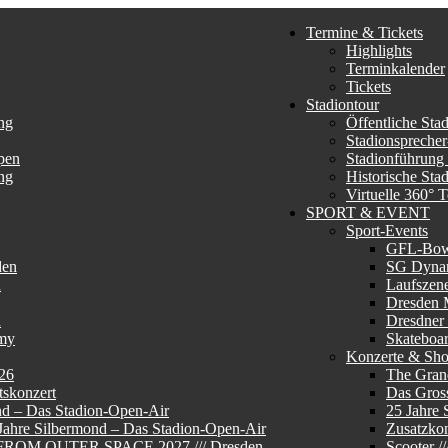
Termine & Tickets
Highlights
Terminkalender
Tickets
Stadiontour
ng
Öffentliche Sta
Stadionsprecher
pen
Stadionführung
ng
Historische Sta
Virtuelle 360° 
SPORT & EVENT
Sport-Events
GFL-Bo
den
SG Dyna
n
Laufszen
Dresden 
n
Dresdner
my
Skateboa
Konzerte & Sh
26
The Gran
skonzert
Das Gros
nd – Das Stadion-Open-Air
25 Jahre 
 Jahre Silbermond – Das Stadion-Open-Air
Zusatzkon
E FROM OUTER SPACE 2027 /// Dresden
Scooter 