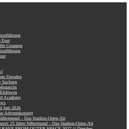
dionführung
-Tour
 für Gruppen
dionführung
Tour
wl
mo Dresden
e Sachsen
Monarchs
 Eislöwen
rd Academy
ows
d Jam 2026
se Adventskonzert
Silbermond – Das Stadion-Open-Air
zert: 25 Jahre Silbermond – Das Stadion-Open-Air
/// RAVE FROM OUTER SPACE 2027 /// Dresden