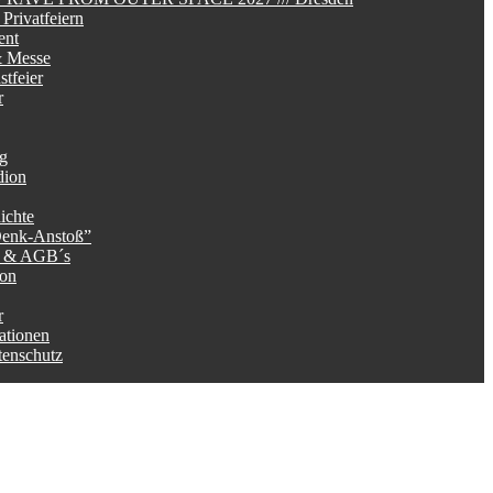
Privatfeiern
ent
 Messe
tfeier
r
ag
dion
ichte
Denk-Anstoß”
g & AGB´s
ion
r
ationen
tenschutz