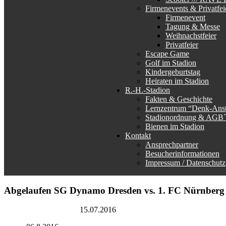
Firmenevents & Privatfei
Firmenevent
Tagung & Messe
Weihnachstfeier
Privatfeier
Escape Game
Golf im Stadion
Kindergeburtstag
Heiraten im Stadion
R.-H.-Stadion
Fakten & Geschichte
Lernzentrum “Denk-Ans
Stadionordnung & AGB´
Bienen im Stadion
Kontakt
Ansprechpartner
Besucherinformationen
Impressum / Datenschutz
Abgelaufen
SG Dynamo Dresden vs. 1. FC Nürnberg
Rudolf-Harbig-Stadion
15.07.2016