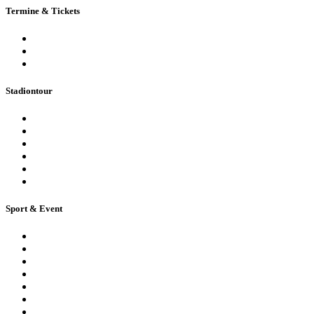
Termine & Tickets
Terminkalender
Highlights
Ticketbuchung
Stadiontour
Öffentliche Stadionführung
Stadionsprecher-Tour
Stadionführung für Gruppen
Historische Stadionführung
Virtuelle 360° Tour
Ferienpassführung inkl. Torwandschießen
Sport & Event
Sport-Events
Konzerte & Shows
Business & Privatfeiern
Stadion Escape Game
Golf im Stadion
Kindergeburtstag
Heiraten im Stadion