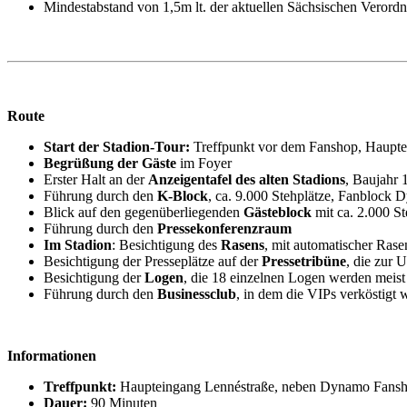
Mindestabstand von 1,5m lt. der aktuellen Sächsischen Verordn
Route
Start der Stadion-Tour:
Treffpunkt vor dem Fanshop, Haupte
Begrüßung der Gäste
im Foyer
Erster Halt an der
Anzeigentafel des alten Stadions
, Baujahr 
Führung durch den
K-Block
, ca. 9.000 Stehplätze, Fanblock
Blick auf den gegenüberliegenden
Gästeblock
mit ca. 2.000 St
Führung durch den
Pressekonferenzraum
Im Stadion
: Besichtigung des
Rasens
, mit automatischer Ra
Besichtigung der Presseplätze auf der
Pressetribüne
, die zur
Besichtigung der
Logen
, die 18 einzelnen Logen werden meist
Führung durch den
Businessclub
, in dem die VIPs verköstigt
Informationen
Treffpunkt:
Haupteingang Lennéstraße, neben Dynamo Fans
Dauer:
90 Minuten