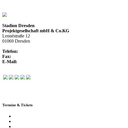
Stadion Dresden
Projektgesellschaft mbH & Co.KG
Lennéstraße 12
01069 Dresden
Telefon:
+49 351 / 250 88-100
Fax:
+49 351 / 250 88-150
E-Mail:
info@rudolf-harbig-stadion.com
Termine & Tickets
Terminkalender
Highlights
Ticketbuchung