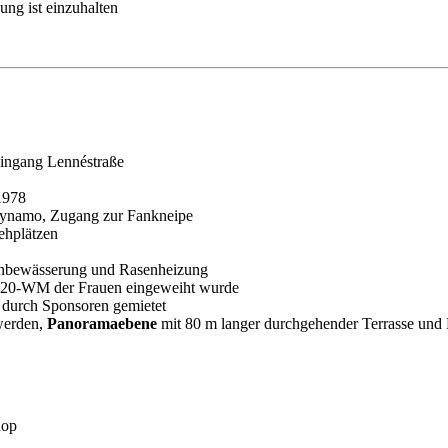
ung ist einzuhalten
ingang Lennéstraße
1978
 Dynamo, Zugang zur Fankneipe
ehplätzen
senbewässerung und Rasenheizung
 U20-WM der Frauen eingeweiht wurde
 durch Sponsoren gemietet
 werden,
Panoramaebene
mit 80 m langer durchgehender Terrasse und 
hop