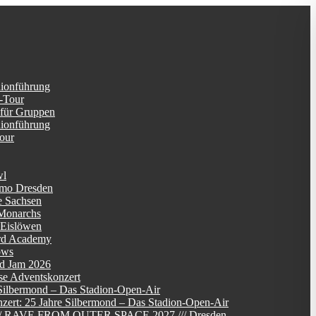
dionführung
-Tour
 für Gruppen
dionführung
Tour
wl
mo Dresden
e Sachsen
Monarchs
 Eislöwen
rd Academy
ows
d Jam 2026
se Adventskonzert
Silbermond – Das Stadion-Open-Air
zert: 25 Jahre Silbermond – Das Stadion-Open-Air
/// RAVE FROM OUTER SPACE 2027 /// Dresden