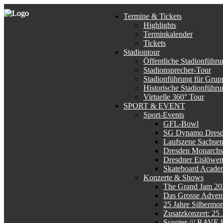
Termine & Tickets
Highlights
Terminkalender
Tickets
Stadiontour
Öffentliche Stadionführu
Stadionsprecher-Tour
Stadionführung für Grup
Historische Stadionführu
Virtuelle 360° Tour
SPORT & EVENT
Sport-Events
GFL-Bowl
SG Dynamo Dres
Laufszene Sachse
Dresden Monarchs
Dresdner Eislöwe
Skateboard Acade
Konzerte & Shows
The Grand Jam 20
Das Grosse Advent
25 Jahre Silbermo
Zusatzkonzert: 25
Scooter /// RAV