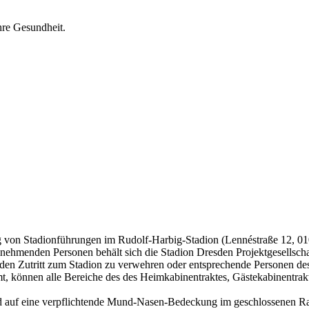
hre Gesundheit.
von Stadionführungen im Rudolf-Harbig-Stadion (Lennéstraße 12, 01
lnehmenden Personen behält sich die Stadion Dresden Projektgesellsc
n Zutritt zum Stadion zu verwehren oder entsprechende Personen des
t, können alle Bereiche des des Heimkabinentraktes, Gästekabinentrak
 auf eine verpflichtende Mund-Nasen-Bedeckung im geschlossenen Rau