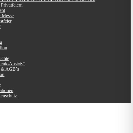
Privatfeiern
ent
 Messe
tfeier
r
ag
dion
ichte
Denk-Anstoß”
g & AGB´s
ion
r
ationen
tenschutz