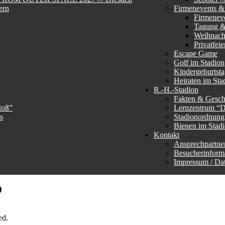
ern
Firmenevents & 
Firmenev
Tagung &
Weihnachs
Privatfeie
Escape Game
Golf im Stadion
Kindergeburtst
Heiraten im Sta
R.-H.-Stadion
Fakten & Gesch
toß”
Lernzentrum “
s
Stadionordnun
Bienen im Stad
Kontakt
Ansprechpartne
Besucherinform
Impressum / Da
0
ed.