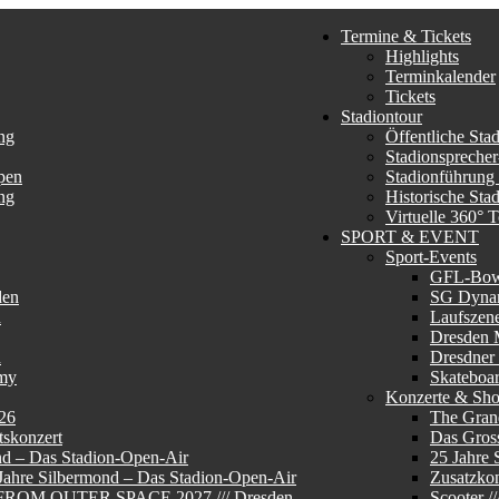
Termine & Tickets
Highlights
Terminkalender
Tickets
Stadiontour
ng
Öffentliche Sta
Stadionsprecher
pen
Stadionführung
ng
Historische Sta
Virtuelle 360° 
SPORT & EVENT
Sport-Events
GFL-Bo
den
SG Dyna
n
Laufszen
Dresden 
n
Dresdner
my
Skateboa
Konzerte & Sh
26
The Gran
skonzert
Das Gros
nd – Das Stadion-Open-Air
25 Jahre 
 Jahre Silbermond – Das Stadion-Open-Air
Zusatzkon
E FROM OUTER SPACE 2027 /// Dresden
Scooter 