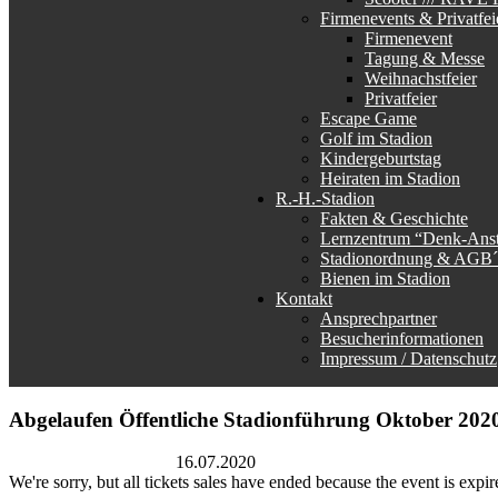
Firmenevents & Privatfei
Firmenevent
Tagung & Messe
Weihnachstfeier
Privatfeier
Escape Game
Golf im Stadion
Kindergeburtstag
Heiraten im Stadion
R.-H.-Stadion
Fakten & Geschichte
Lernzentrum “Denk-Ans
Stadionordnung & AGB´
Bienen im Stadion
Kontakt
Ansprechpartner
Besucherinformationen
Impressum / Datenschutz
Abgelaufen
Öffentliche Stadionführung Oktober 202
Rudolf-Harbig-Stadion
16.07.2020
We're sorry, but all tickets sales have ended because the event is expir