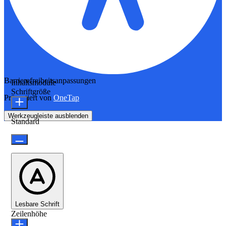
Barrierefreiheitsanpassungen
Inhaltsmodule
Schriftgröße
Präsentiert von
OneTap
Werkzeugleiste ausblenden
Standard
Lesbare Schrift
Zeilenhöhe