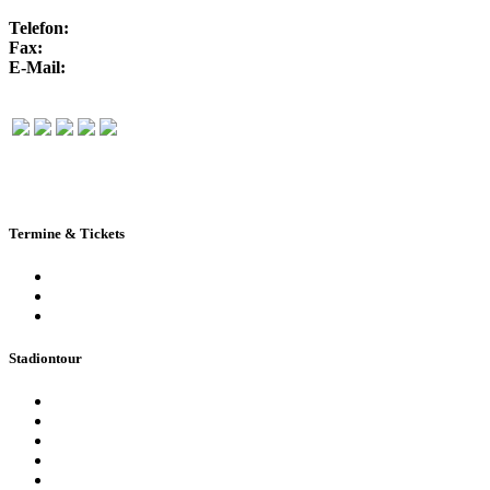
Telefon:
+49 351 / 250 88-100
Fax:
+49 351 / 250 88-150
E-Mail:
info@rudolf-harbig-stadion.com
Termine & Tickets
Terminkalender
Highlights
Ticketbuchung
Stadiontour
Öffentliche Stadionführung
Stadionsprecher-Tour
Stadionführung für Gruppen
Historische Stadionführung
Virtuelle 360° Tour