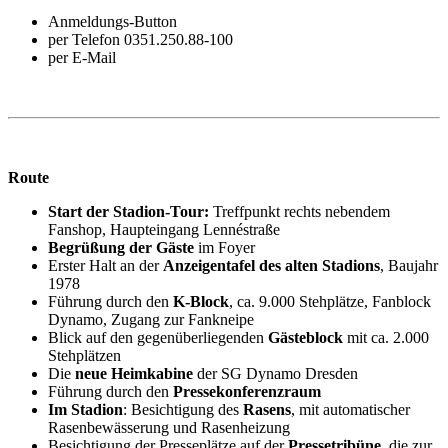
Anmeldungs-Button
per Telefon 0351.250.88-100
per E-Mail
info@rudolf-harbig-stadion.com
Route
Start der Stadion-Tour:
Treffpunkt rechts nebendem
Fanshop, Haupteingang Lennéstraße
Begrüßung der Gäste
im Foyer
Erster Halt an der
Anzeigentafel des alten Stadions
, Baujahr
1978
Führung durch den
K-Block
, ca. 9.000 Stehplätze, Fanblock
Dynamo, Zugang zur Fankneipe
Blick auf den gegenüberliegenden
Gästeblock
mit ca. 2.000
Stehplätzen
Die
neue Heimkabine
der SG Dynamo Dresden
Führung durch den
Pressekonferenzraum
Im Stadion
: Besichtigung des
Rasens
, mit automatischer
Rasenbewässerung und Rasenheizung
Besichtigung der Presseplätze auf der
Pressetribüne
, die zur