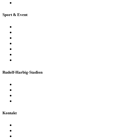
Ferienpassführung inkl. Torwandschießen
Sport & Event
Sport-Events
Konzerte & Shows
Business & Privatfeiern
Stadion Escape Game
Golf im Stadion
Kindergeburtstag
Heiraten im Stadion
Rudolf-Harbig-Stadion
Fakten & Geschichte
Lernzentrum „Denk-Anstoß“
Stadionordnung & Allgemeine Geschäftsbedingungen
Bienen im Stadion
Kontakt
Ansprechpartner
Besucherinformationen
Datenschutzerklärung