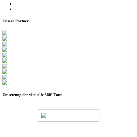
Impressum
Barrierefreiheitserklärung
Unsere Partner
Umsetzung der virtuelle 360° Tour
© Stadion Dresden Projektgesellschaft mbH & Co.KG
2026
Impressum
Datenschutz
AGB
Haus- &