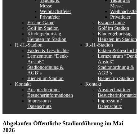
Tagung &
Tagung &
Messe
Messe
Weihnachstfeier
Weihnachstfei
Privatfeier
Privatfeier
Escape Game
Escape Game
Golf im Stadion
Golf im Stadion
Kindergeburtstag
Kindergeburtstag
Heiraten im Stadion
Heiraten im Stadion
R.-H.-Stadion
R.-H.-Stadion
Fakten & Geschichte
Fakten & Geschichte
Lernzentrum “Denk-
Lernzentrum “Denk-
Anstoß”
Anstoß”
Stadionordnung &
Stadionordnung &
AGB´s
AGB´s
Bienen im Stadion
Bienen im Stadion
Kontakt
Kontakt
Ansprechpartner
Ansprechpartner
Besucherinformationen
Besucherinformation
Impressum /
Impressum /
Datenschutz
Datenschutz
Abgelaufen
Öffentliche Stadionführung im Mai
2026