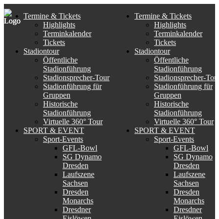
Termine & Tickets
Termine & Tickets
Highlights
Highlights
Terminkalender
Terminkalender
Tickets
Tickets
Stadiontour
Stadiontour
Öffentliche
Öffentliche
Stadionführung
Stadionführung
Stadionsprecher-Tour
Stadionsprecher-Tou
Stadionführung für
Stadionführung für
Gruppen
Gruppen
Historische
Historische
Stadionführung
Stadionführung
Virtuelle 360° Tour
Virtuelle 360° Tour
SPORT & EVENT
SPORT & EVENT
Sport-Events
Sport-Events
GFL-Bowl
GFL-Bowl
SG Dynamo
SG Dynamo
Dresden
Dresden
Laufszene
Laufszene
Sachsen
Sachsen
Dresden
Dresden
Monarchs
Monarchs
Dresdner
Dresdner
Eislöwen
Eislöwen