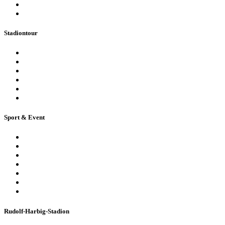
Highlights
Ticketbuchung
Stadiontour
Öffentliche Stadionführung
Stadionsprecher-Tour
Stadionführung für Gruppen
Historische Stadionführung
Virtuelle 360° Tour
Ferienpassführung inkl. Torwandschießen
Sport & Event
Sport-Events
Konzerte & Shows
Business & Privatfeiern
Stadion Escape Game
Golf im Stadion
Kindergeburtstag
Heiraten im Stadion
Rudolf-Harbig-Stadion