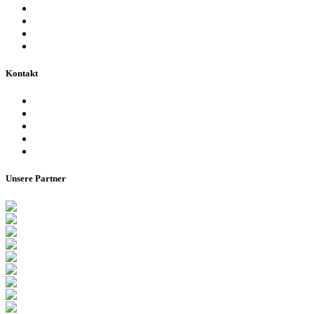
Fakten & Geschichte
Lernzentrum „Denk-Anstoß“
Stadionordnung & Allgemeine Geschäftsbedingungen
Bienen im Stadion
Kontakt
Ansprechpartner
Besucherinformationen
Datenschutzerklärung
Impressum
Barrierefreiheitserklärung
Unsere Partner