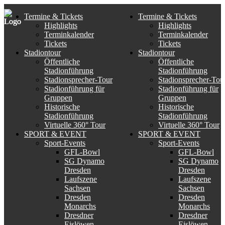
Termine & Tickets
Termine & Tickets
Highlights
Highlights
Terminkalender
Terminkalender
Tickets
Tickets
Stadiontour
Stadiontour
Öffentliche
Öffentliche
Stadionführung
Stadionführung
Stadionsprecher-Tour
Stadionsprecher-Tou
Stadionführung für
Stadionführung für
Gruppen
Gruppen
Historische
Historische
Stadionführung
Stadionführung
Virtuelle 360° Tour
Virtuelle 360° Tour
SPORT & EVENT
SPORT & EVENT
Sport-Events
Sport-Events
GFL-Bowl
GFL-Bowl
SG Dynamo
SG Dynamo
Dresden
Dresden
Laufszene
Laufszene
Sachsen
Sachsen
Dresden
Dresden
Monarchs
Monarchs
Dresdner
Dresdner
Eislöwen
Eislöwen