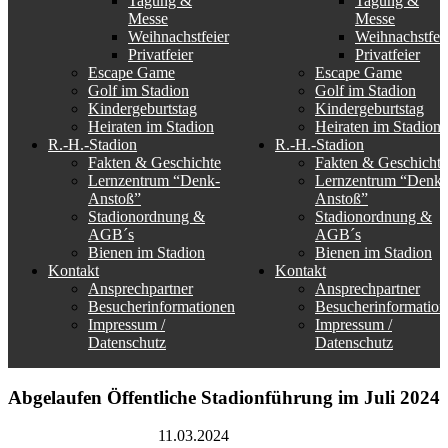
Tagung &
Tagung &
Messe
Messe
Weihnachstfeier
Weihnachstfei
Privatfeier
Privatfeier
Escape Game
Escape Game
Golf im Stadion
Golf im Stadion
Kindergeburtstag
Kindergeburtstag
Heiraten im Stadion
Heiraten im Stadion
R.-H.-Stadion
R.-H.-Stadion
Fakten & Geschichte
Fakten & Geschichte
Lernzentrum “Denk-
Lernzentrum “Denk-
Anstoß”
Anstoß”
Stadionordnung &
Stadionordnung &
AGB´s
AGB´s
Bienen im Stadion
Bienen im Stadion
Kontakt
Kontakt
Ansprechpartner
Ansprechpartner
Besucherinformationen
Besucherinformation
Impressum /
Impressum /
Datenschutz
Datenschutz
Abgelaufen
Öffentliche Stadionführung im Juli 2024
Rudolf-Harbig-Stadion
11.03.2024