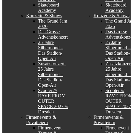
Skateboard
Skateboard
Academy
Academy
Konzerte & Shows
Konzerte & Shows
The Grand Jam
The Grand Ja
2026
2026
Das Grosse
Das Grosse
Adventskonzert
Adventskonzer
25 Jahre
25 Jahre
Silbermond –
Silbermond –
Das Stadion-
Das Stadion-
Open-Air
Open-Air
Zusatzkonzert:
Zusatzkonzert:
25 Jahre
25 Jahre
Silbermond –
Silbermond –
Das Stadion-
Das Stadion-
Open-Air
Open-Air
Scooter ///
Scooter ///
RAVE FROM
RAVE FROM
OUTER
OUTER
SPACE 2027 ///
SPACE 2027 /
Dresden
Dresden
Firmenevents &
Firmenevents &
Privatfeiern
Privatfeiern
Firmenevent
Firmenevent