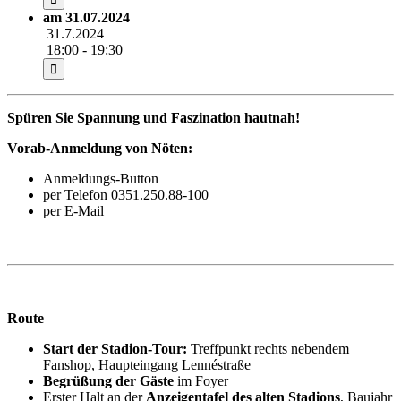
am 31.07.2024
31.7.2024
18:00 - 19:30
Spüren Sie Spannung und Faszination hautnah!
Vorab-Anmeldung von Nöten:
Anmeldungs-Button
per Telefon 0351.250.88-100
per E-Mail
info@rudolf-harbig-stadion.com
Route
Start der Stadion-Tour:
Treffpunkt rechts nebendem
Fanshop, Haupteingang Lennéstraße
Begrüßung der Gäste
im Foyer
Erster Halt an der
Anzeigentafel des alten Stadions
, Baujahr