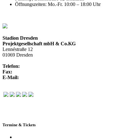
Öffnungszeiten: Mo.-Fr. 10:00 – 18:00 Uhr
Stadion Dresden
Projektgesellschaft mbH & Co.KG
Lennéstraße 12
01069 Dresden
Telefon:
+49 351 / 250 88-100
Fax:
+49 351 / 250 88-150
E-Mail:
info@rudolf-harbig-stadion.com
Termine & Tickets
Terminkalender