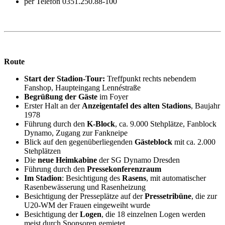
per Telefon 0351.250.88-100
Route
Start der Stadion-Tour:
Treffpunkt rechts nebendem
Fanshop, Haupteingang Lennéstraße
Begrüßung der Gäste
im Foyer
Erster Halt an der
Anzeigentafel des alten Stadions
, Baujahr
1978
Führung durch den
K-Block
, ca. 9.000 Stehplätze, Fanblock
Dynamo, Zugang zur Fankneipe
Blick auf den gegenüberliegenden
Gästeblock
mit ca. 2.000
Stehplätzen
Die
neue Heimkabine
der SG Dynamo Dresden
Führung durch den
Pressekonferenzraum
Im Stadion
: Besichtigung des
Rasens
, mit automatischer
Rasenbewässerung und Rasenheizung
Besichtigung der Presseplätze auf der
Pressetribüne
, die zur
U20-WM der Frauen eingeweiht wurde
Besichtigung der
Logen
, die 18 einzelnen Logen werden
meist durch Sponsoren gemietet