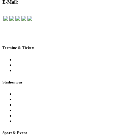
E-Mail:
info@rudolf-harbig-stadion.com
Termine & Tickets
Terminkalender
Highlights
Ticketbuchung
Stadiontour
Öffentliche Stadionführung
Stadionsprecher-Tour
Stadionführung für Gruppen
Historische Stadionführung
Virtuelle 360° Tour
Ferienpassführung inkl. Torwandschießen
Sport & Event