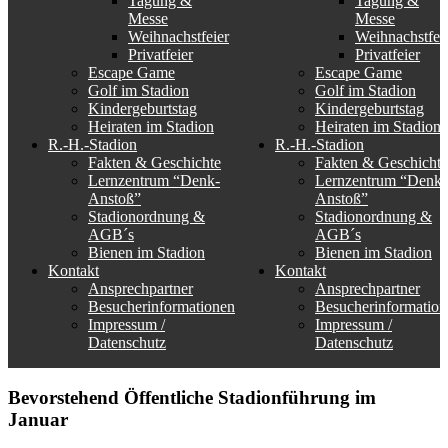
Tagung &
Tagung &
Messe
Messe
Weihnachstfeier
Weihnachstfei
Privatfeier
Privatfeier
Escape Game
Escape Game
Golf im Stadion
Golf im Stadion
Kindergeburtstag
Kindergeburtstag
Heiraten im Stadion
Heiraten im Stadion
R.-H.-Stadion
R.-H.-Stadion
Fakten & Geschichte
Fakten & Geschichte
Lernzentrum “Denk-
Lernzentrum “Denk-
Anstoß”
Anstoß”
Stadionordnung &
Stadionordnung &
AGB´s
AGB´s
Bienen im Stadion
Bienen im Stadion
Kontakt
Kontakt
Ansprechpartner
Ansprechpartner
Besucherinformationen
Besucherinformation
Impressum /
Impressum /
Datenschutz
Datenschutz
Bevorstehend
Öffentliche Stadionführung im
Januar