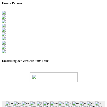
Unsere Partner
Umsetzung der virtuelle 360° Tour
© Stadion Dresden Projektgesellschaft mbH & Co.KG
2026
Impressum
Datenschutz
AGB
Haus- &
Benutzungsordnung