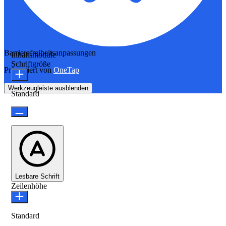
Barrierefreiheitsanpassungen
Inhaltsmodule
Schriftgröße
Präsentiert von
OneTap
Werkzeugleiste ausblenden
Standard
Lesbare Schrift
Zeilenhöhe
Standard