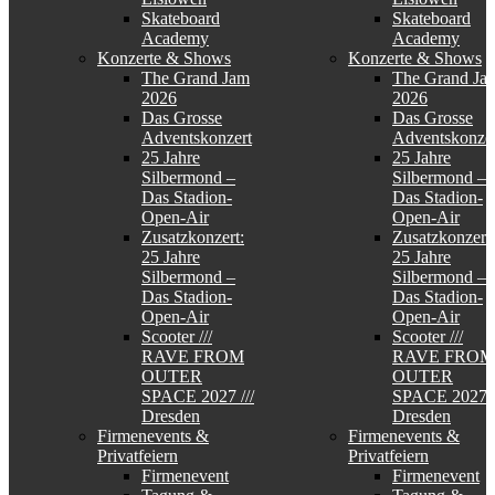
Skateboard
Skateboard
Academy
Academy
Konzerte & Shows
Konzerte & Shows
The Grand Jam
The Grand Ja
2026
2026
Das Grosse
Das Grosse
Adventskonzert
Adventskonzer
25 Jahre
25 Jahre
Silbermond –
Silbermond –
Das Stadion-
Das Stadion-
Open-Air
Open-Air
Zusatzkonzert:
Zusatzkonzert:
25 Jahre
25 Jahre
Silbermond –
Silbermond –
Das Stadion-
Das Stadion-
Open-Air
Open-Air
Scooter ///
Scooter ///
RAVE FROM
RAVE FROM
OUTER
OUTER
SPACE 2027 ///
SPACE 2027 /
Dresden
Dresden
Firmenevents &
Firmenevents &
Privatfeiern
Privatfeiern
Firmenevent
Firmenevent