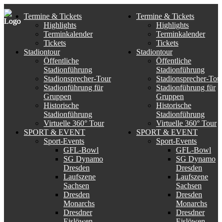
Termine & Tickets
Termine & Tickets
Highlights
Highlights
Terminkalender
Terminkalender
Tickets
Tickets
Stadiontour
Stadiontour
Öffentliche
Öffentliche
Stadionführung
Stadionführung
Stadionsprecher-Tour
Stadionsprecher-Tou
Stadionführung für
Stadionführung für
Gruppen
Gruppen
Historische
Historische
Stadionführung
Stadionführung
Virtuelle 360° Tour
Virtuelle 360° Tour
SPORT & EVENT
SPORT & EVENT
Sport-Events
Sport-Events
GFL-Bowl
GFL-Bowl
SG Dynamo
SG Dynamo
Dresden
Dresden
Laufszene
Laufszene
Sachsen
Sachsen
Dresden
Dresden
Monarchs
Monarchs
Dresdner
Dresdner
Eislöwen
Eislöwen