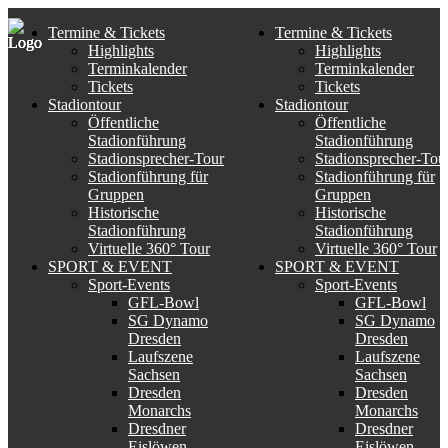
Termine & Tickets
Termine & Tickets
Highlights
Highlights
Terminkalender
Terminkalender
Tickets
Tickets
Stadiontour
Stadiontour
Öffentliche
Öffentliche
Stadionführung
Stadionführung
Stadionsprecher-Tour
Stadionsprecher-Tou
Stadionführung für
Stadionführung für
Gruppen
Gruppen
Historische
Historische
Stadionführung
Stadionführung
Virtuelle 360° Tour
Virtuelle 360° Tour
SPORT & EVENT
SPORT & EVENT
Sport-Events
Sport-Events
GFL-Bowl
GFL-Bowl
SG Dynamo
SG Dynamo
Dresden
Dresden
Laufszene
Laufszene
Sachsen
Sachsen
Dresden
Dresden
Monarchs
Monarchs
Dresdner
Dresdner
Eislöwen
Eislöwen