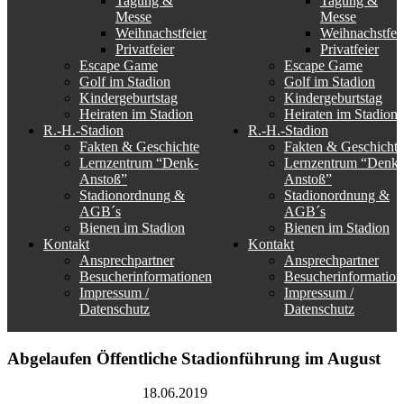
Tagung &
Tagung &
Messe
Messe
Weihnachstfeier
Weihnachstfei
Privatfeier
Privatfeier
Escape Game
Escape Game
Golf im Stadion
Golf im Stadion
Kindergeburtstag
Kindergeburtstag
Heiraten im Stadion
Heiraten im Stadion
R.-H.-Stadion
R.-H.-Stadion
Fakten & Geschichte
Fakten & Geschichte
Lernzentrum “Denk-
Lernzentrum “Denk-
Anstoß”
Anstoß”
Stadionordnung &
Stadionordnung &
AGB´s
AGB´s
Bienen im Stadion
Bienen im Stadion
Kontakt
Kontakt
Ansprechpartner
Ansprechpartner
Besucherinformationen
Besucherinformation
Impressum /
Impressum /
Datenschutz
Datenschutz
Abgelaufen
Öffentliche Stadionführung im August
Rudolf-Harbig-Stadion
18.06.2019