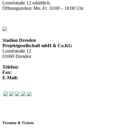
Lennéstraße 12 erhältlich.
Öffnungszeiten: Mo.-Fr. 10:00 – 18:00 Uhr
Stadion Dresden
Projektgesellschaft mbH & Co.KG
Lennéstraße 12
01069 Dresden
Telefon:
+49 351 / 250 88-100
Fax:
+49 351 / 250 88-150
E-Mail:
info@rudolf-harbig-stadion.com
Termine & Tickets