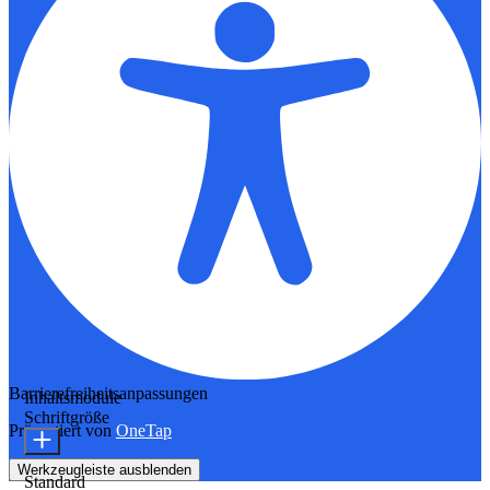
Barrierefreiheitsanpassungen
Inhaltsmodule
Schriftgröße
Präsentiert von
OneTap
Werkzeugleiste ausblenden
Standard