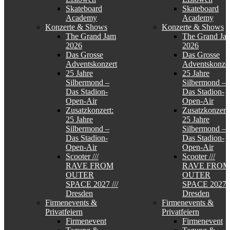
Skateboard
Skateboard
Academy
Academy
Konzerte & Shows
Konzerte & Shows
The Grand Jam
The Grand Ja
2026
2026
Das Grosse
Das Grosse
Adventskonzert
Adventskonzer
25 Jahre
25 Jahre
Silbermond –
Silbermond –
Das Stadion-
Das Stadion-
Open-Air
Open-Air
Zusatzkonzert:
Zusatzkonzert:
25 Jahre
25 Jahre
Silbermond –
Silbermond –
Das Stadion-
Das Stadion-
Open-Air
Open-Air
Scooter ///
Scooter ///
RAVE FROM
RAVE FROM
OUTER
OUTER
SPACE 2027 ///
SPACE 2027 /
Dresden
Dresden
Firmenevents &
Firmenevents &
Privatfeiern
Privatfeiern
Firmenevent
Firmenevent