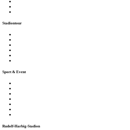
Terminkalender
Highlights
Ticketbuchung
Stadiontour
Öffentliche Stadionführung
Stadionsprecher-Tour
Stadionführung für Gruppen
Historische Stadionführung
Virtuelle 360° Tour
Ferienpassführung inkl. Torwandschießen
Sport & Event
Sport-Events
Konzerte & Shows
Business & Privatfeiern
Stadion Escape Game
Golf im Stadion
Kindergeburtstag
Heiraten im Stadion
Rudolf-Harbig-Stadion