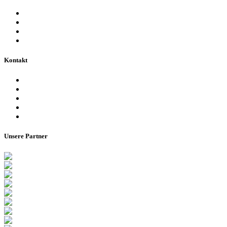
Fakten & Geschichte
Lernzentrum „Denk-Anstoß“
Stadionordnung & Allgemeine Geschäftsbedingungen
Bienen im Stadion
Kontakt
Ansprechpartner
Besucherinformationen
Datenschutzerklärung
Impressum
Barrierefreiheitserklärung
Unsere Partner