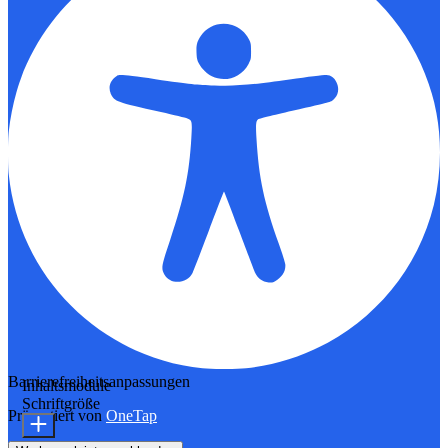
Barrierefreiheitsanpassungen
Inhaltsmodule
Schriftgröße
Präsentiert von
OneTap