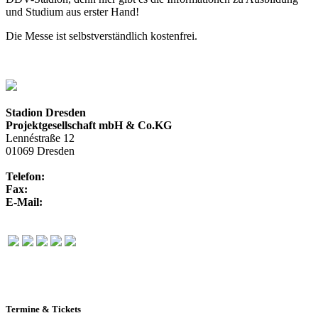
und Studium aus erster Hand!
Die Messe ist selbstverständlich kostenfrei.
Stadion Dresden
Projektgesellschaft mbH & Co.KG
Lennéstraße 12
01069 Dresden
Telefon:
+49 351 / 250 88-100
Fax:
+49 351 / 250 88-150
E-Mail:
info@rudolf-harbig-stadion.com
Termine & Tickets