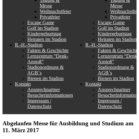
Tagung &
Tagung &
Messe
Messe
Weihnachstfeier
Weihnachstfei
Privatfeier
Privatfeier
Escape Game
Escape Game
Golf im Stadion
Golf im Stadion
Kindergeburtstag
Kindergeburtstag
Heiraten im Stadion
Heiraten im Stadion
R.-H.-Stadion
R.-H.-Stadion
Fakten & Geschichte
Fakten & Geschichte
Lernzentrum “Denk-
Lernzentrum “Denk-
Anstoß”
Anstoß”
Stadionordnung &
Stadionordnung &
AGB´s
AGB´s
Bienen im Stadion
Bienen im Stadion
Kontakt
Kontakt
Ansprechpartner
Ansprechpartner
Besucherinformationen
Besucherinformation
Impressum /
Impressum /
Datenschutz
Datenschutz
Abgelaufen
Messe für Ausbildung und Studium am
11. März 2017