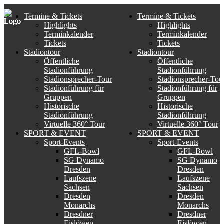
Termine & Tickets
Termine & Tickets
Highlights
Highlights
Terminkalender
Terminkalender
Tickets
Tickets
Stadiontour
Stadiontour
Öffentliche
Öffentliche
Stadionführung
Stadionführung
Stadionsprecher-Tour
Stadionsprecher-Tou
Stadionführung für
Stadionführung für
Gruppen
Gruppen
Historische
Historische
Stadionführung
Stadionführung
Virtuelle 360° Tour
Virtuelle 360° Tour
SPORT & EVENT
SPORT & EVENT
Sport-Events
Sport-Events
GFL-Bowl
GFL-Bowl
SG Dynamo
SG Dynamo
Dresden
Dresden
Laufszene
Laufszene
Sachsen
Sachsen
Dresden
Dresden
Monarchs
Monarchs
Dresdner
Dresdner
Eislöwen
Eislöwen