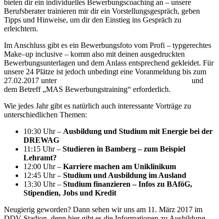
bieten dir ein individuelles Bewerbungscoaching an – unsere
Berufsberater trainieren mir dir ein Vorstellungsgespräch, geben
Tipps und Hinweise, um dir den Einstieg ins Gespräch zu
erleichtern.
Im Anschluss gibt es ein Bewerbungsfoto vom Profi – typgerechtes
Make–up inclusive – komm also mit deinen ausgedruckten
Bewerbungsunterlagen und dem Anlass entsprechend gekleidet. Für
unsere 24 Plätze ist jedoch unbedingt eine Voranmeldung bis zum
27.02.2017 unter
dresden.berufsberatung@arbeitsagentur.de
und
dem Betreff „MAS Bewerbungstraining“ erforderlich.
Wie jedes Jahr gibt es natürlich auch interessante Vorträge zu
unterschiedlichen Themen:
10:30 Uhr –
Ausbildung und Studium mit Energie bei der
DREWAG
11:15 Uhr –
Studieren in Bamberg – zum Beispiel
Lehramt?
12:00 Uhr –
Karriere machen am Uniklinikum
12:45 Uhr –
Studium und Ausbildung im Ausland
13:30 Uhr –
Studium finanzieren – Infos zu BAföG,
Stipendien, Jobs und Kredit
Neugierig geworden? Dann sehen wir uns am 11. März 2017 im
DDV-Stadion, denn hier gibt es die Informationen zu Ausbildung