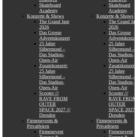
Skateboard
Skateboard
Academy
Academy
Konzerte & Shows
Konzerte & Shows
The Grand Jam
The Grand Ja
2026
2026
Das Grosse
Das Grosse
Adventskonzert
Adventskonzer
25 Jahre
25 Jahre
Silbermond –
Silbermond –
Das Stadion-
Das Stadion-
Open-Air
Open-Air
Zusatzkonzert:
Zusatzkonzert:
25 Jahre
25 Jahre
Silbermond –
Silbermond –
Das Stadion-
Das Stadion-
Open-Air
Open-Air
Scooter ///
Scooter ///
RAVE FROM
RAVE FROM
OUTER
OUTER
SPACE 2027 ///
SPACE 2027 /
Dresden
Dresden
Firmenevents &
Firmenevents &
Privatfeiern
Privatfeiern
Firmenevent
Firmenevent