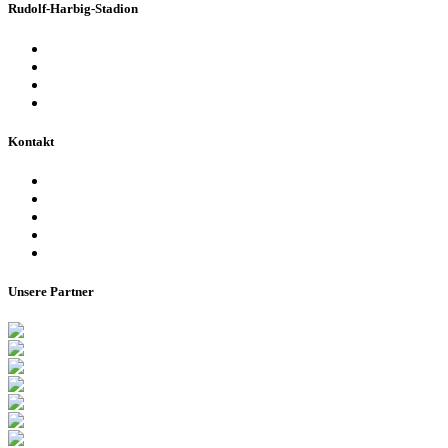
Rudolf-Harbig-Stadion
Fakten & Geschichte
Lernzentrum „Denk-Anstoß“
Stadionordnung & Allgemeine Geschäftsbedingungen
Bienen im Stadion
Kontakt
Ansprechpartner
Besucherinformationen
Datenschutzerklärung
Impressum
Barrierefreiheitserklärung
Unsere Partner