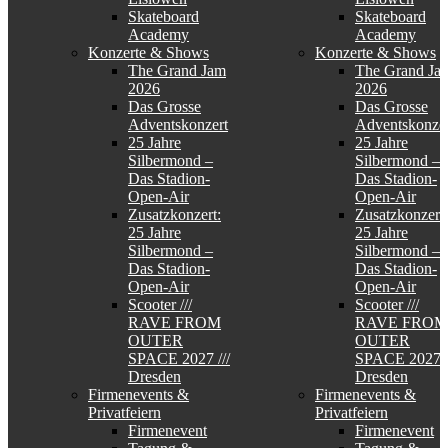
Skateboard
Skateboard
Academy
Academy
Konzerte & Shows
Konzerte & Shows
The Grand Jam
The Grand Ja
2026
2026
Das Grosse
Das Grosse
Adventskonzert
Adventskonzer
25 Jahre
25 Jahre
Silbermond –
Silbermond –
Das Stadion-
Das Stadion-
Open-Air
Open-Air
Zusatzkonzert:
Zusatzkonzert:
25 Jahre
25 Jahre
Silbermond –
Silbermond –
Das Stadion-
Das Stadion-
Open-Air
Open-Air
Scooter ///
Scooter ///
RAVE FROM
RAVE FROM
OUTER
OUTER
SPACE 2027 ///
SPACE 2027 /
Dresden
Dresden
Firmenevents &
Firmenevents &
Privatfeiern
Privatfeiern
Firmenevent
Firmenevent