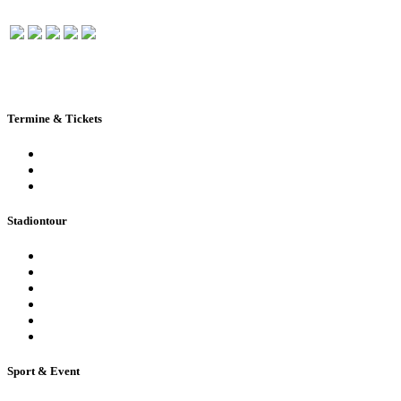
Termine & Tickets
Terminkalender
Highlights
Ticketbuchung
Stadiontour
Öffentliche Stadionführung
Stadionsprecher-Tour
Stadionführung für Gruppen
Historische Stadionführung
Virtuelle 360° Tour
Ferienpassführung inkl. Torwandschießen
Sport & Event