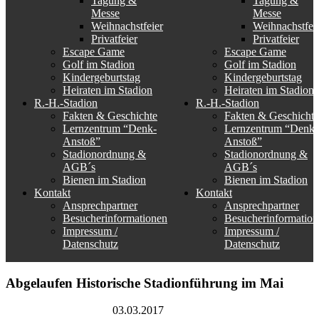
Tagung &
Tagung &
Messe
Messe
Weihnachstfeier
Weihnachstfei
Privatfeier
Privatfeier
Escape Game
Escape Game
Golf im Stadion
Golf im Stadion
Kindergeburtstag
Kindergeburtstag
Heiraten im Stadion
Heiraten im Stadion
R.-H.-Stadion
R.-H.-Stadion
Fakten & Geschichte
Fakten & Geschichte
Lernzentrum “Denk-
Lernzentrum “Denk-
Anstoß”
Anstoß”
Stadionordnung &
Stadionordnung &
AGB´s
AGB´s
Bienen im Stadion
Bienen im Stadion
Kontakt
Kontakt
Ansprechpartner
Ansprechpartner
Besucherinformationen
Besucherinformation
Impressum /
Impressum /
Datenschutz
Datenschutz
Abgelaufen
Historische Stadionführung im Mai
Rudolf-Harbig-Stadion
03.03.2017