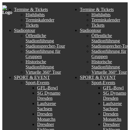
Termine & Tickets
Termine & Tickets
Highlights
Highlights
Terminkalender
Terminkalender
Tickets
Tickets
Stadiontour
Stadiontour
Öffentliche
Öffentliche
Stadionführung
Stadionführung
Stadionsprecher-Tour
Stadionsprecher-Tou
Stadionführung für
Stadionführung für
Gruppen
Gruppen
Historische
Historische
Stadionführung
Stadionführung
Virtuelle 360° Tour
Virtuelle 360° Tour
SPORT & EVENT
SPORT & EVENT
Sport-Events
Sport-Events
GFL-Bowl
GFL-Bowl
SG Dynamo
SG Dynamo
Dresden
Dresden
Laufszene
Laufszene
Sachsen
Sachsen
Dresden
Dresden
Monarchs
Monarchs
Dresdner
Dresdner
Eislöwen
Eislöwen