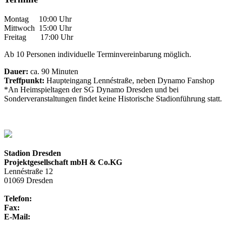
Montag 10:00 Uhr
Mittwoch 15:00 Uhr
Freitag 17:00 Uhr
Ab 10 Personen individuelle Terminvereinbarung möglich.
Dauer:
ca. 90 Minuten
Treffpunkt:
Haupteingang Lennéstraße, neben Dynamo Fanshop
*An Heimspieltagen der SG Dynamo Dresden und bei
Sonderveranstaltungen findet keine Historische Stadionführung statt.
Stadion Dresden
Projektgesellschaft mbH & Co.KG
Lennéstraße 12
01069 Dresden
Telefon:
+49 351 / 250 88-100
Fax:
+49 351 / 250 88-150
E-Mail:
info@rudolf-harbig-stadion.com