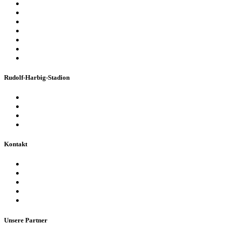
Sport-Events
Konzerte & Shows
Business & Privatfeiern
Stadion Escape Game
Golf im Stadion
Kindergeburtstag
Heiraten im Stadion
Rudolf-Harbig-Stadion
Fakten & Geschichte
Lernzentrum „Denk-Anstoß“
Stadionordnung & Allgemeine Geschäftsbedingungen
Bienen im Stadion
Kontakt
Ansprechpartner
Besucherinformationen
Datenschutzerklärung
Impressum
Barrierefreiheitserklärung
Unsere Partner