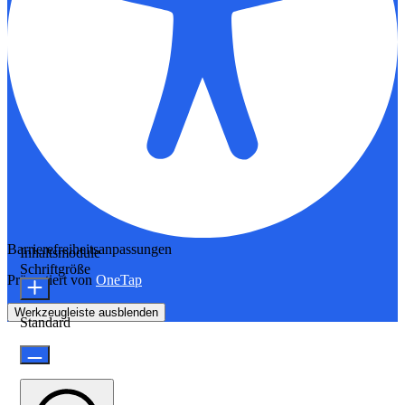
Barrierefreiheitsanpassungen
Inhaltsmodule
Schriftgröße
Präsentiert von
OneTap
Werkzeugleiste ausblenden
Standard