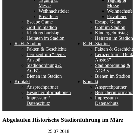
Tagung &
Tagung &
Messe
Messe
Weihnachstfeier
Weihnachstfei
Privatfeier
Privatfeier
Escape Game
Escape Game
Golf im Stadion
Golf im Stadion
Kindergeburtstag
Kindergeburtstag
Heiraten im Stadion
Heiraten im Stadion
R.-H.-Stadion
R.-H.-Stadion
Fakten & Geschichte
Fakten & Geschichte
Lernzentrum “Denk-
Lernzentrum “Denk-
Anstoß”
Anstoß”
Stadionordnung &
Stadionordnung &
AGB´s
AGB´s
Bienen im Stadion
Bienen im Stadion
Kontakt
Kontakt
Ansprechpartner
Ansprechpartner
Besucherinformationen
Besucherinformation
Impressum /
Impressum /
Datenschutz
Datenschutz
Abgelaufen
Historische Stadionführung im März
Rudolf-Harbig-Stadion
25.07.2018