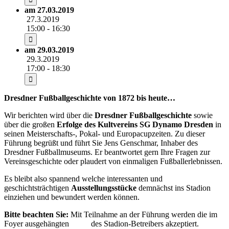
am 27.03.2019
27.3.2019
15:00 - 16:30
am 29.03.2019
29.3.2019
17:00 - 18:30
Dresdner Fußballgeschichte von 1872 bis heute…
Wir berichten wird über die
Dresdner Fußballgeschichte
sowie
über die großen
Erfolge des Kultvereins SG Dynamo Dresden
in
seinen Meisterschafts-, Pokal- und Europacupzeiten. Zu dieser
Führung begrüßt und führt Sie Jens Genschmar, Inhaber des
Dresdner Fußballmuseums. Er beantwortet gern Ihre Fragen zur
Vereinsgeschichte oder plaudert von einmaligen Fußballerlebnissen.
Es bleibt also spannend welche interessanten und
geschichtsträchtigen
Ausstellungsstücke
demnächst ins Stadion
einziehen und bewundert werden können.
Bitte beachten Sie:
Mit Teilnahme an der Führung werden die im
Foyer ausgehängten
AGB
des Stadion-Betreibers akzeptiert.