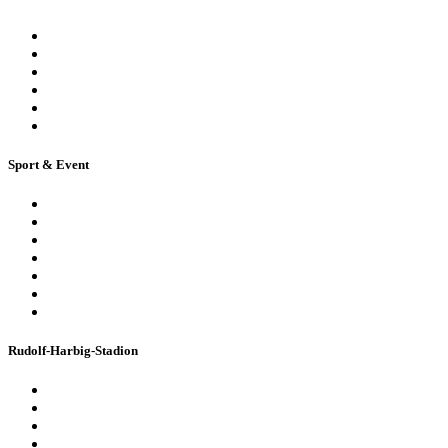
Öffentliche Stadionführung
Stadionsprecher-Tour
Stadionführung für Gruppen
Historische Stadionführung
Virtuelle 360° Tour
Ferienpassführung inkl. Torwandschießen
Sport & Event
Sport-Events
Konzerte & Shows
Business & Privatfeiern
Stadion Escape Game
Golf im Stadion
Kindergeburtstag
Heiraten im Stadion
Rudolf-Harbig-Stadion
Fakten & Geschichte
Lernzentrum „Denk-Anstoß“
Stadionordnung & Allgemeine Geschäftsbedingungen
Bienen im Stadion