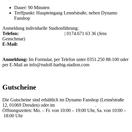
Dauer: 90 Minuten
Treffpunkt: Haupteingang Lennéstraße, neben Dynamo
Fanshop
Anmeldung individuelle Stadionführung:
Telefon:
+49.(0)351.250 88-100
| 0174.671 63 36 (Jens
Genschmar)
E-Mail:
museum@rudolf-harbig-stadion.com
Anmeldung:
Im Formular, per Telefon unter 0351.250 88-100 oder
per E-Mail an info@rudolf-harbig-stadion.com
Gutscheine
Die Gutscheine sind erhältlich im Dynamo Fanshop (Lennéstraße
12, 01069 Dresden) oder im
Dynamo-Onlineshop
.
Öffnungszeiten: Mo. – Fr. von 10:00 – 19:00 Uhr, Sa. von 10:00 –
18:00 Uhr