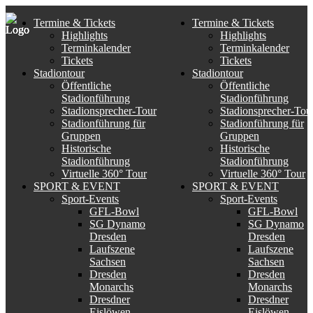
Termine & Tickets
Termine & Tickets
Highlights
Highlights
Terminkalender
Terminkalender
Tickets
Tickets
Stadiontour
Stadiontour
Öffentliche
Öffentliche
Stadionführung
Stadionführung
Stadionsprecher-Tour
Stadionsprecher-Tou
Stadionführung für
Stadionführung für
Gruppen
Gruppen
Historische
Historische
Stadionführung
Stadionführung
Virtuelle 360° Tour
Virtuelle 360° Tour
SPORT & EVENT
SPORT & EVENT
Sport-Events
Sport-Events
GFL-Bowl
GFL-Bowl
SG Dynamo
SG Dynamo
Dresden
Dresden
Laufszene
Laufszene
Sachsen
Sachsen
Dresden
Dresden
Monarchs
Monarchs
Dresdner
Dresdner
Eislöwen
Eislöwen