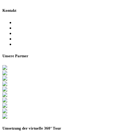
Kontakt
Ansprechpartner
Besucherinformationen
Datenschutzerklärung
Impressum
Barrierefreiheitserklärung
Unsere Partner
Umsetzung der virtuelle 360° Tour