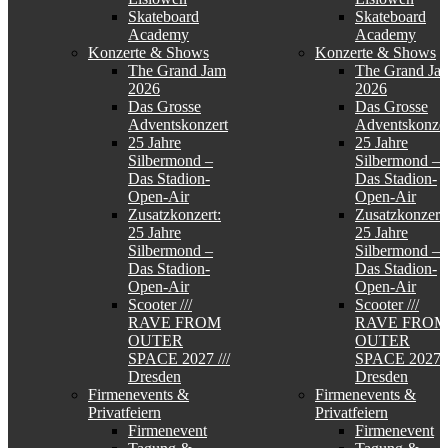
Skateboard
Skateboard
Academy
Academy
Konzerte & Shows
Konzerte & Shows
The Grand Jam
The Grand Ja
2026
2026
Das Grosse
Das Grosse
Adventskonzert
Adventskonzer
25 Jahre
25 Jahre
Silbermond –
Silbermond –
Das Stadion-
Das Stadion-
Open-Air
Open-Air
Zusatzkonzert:
Zusatzkonzert:
25 Jahre
25 Jahre
Silbermond –
Silbermond –
Das Stadion-
Das Stadion-
Open-Air
Open-Air
Scooter ///
Scooter ///
RAVE FROM
RAVE FROM
OUTER
OUTER
SPACE 2027 ///
SPACE 2027 /
Dresden
Dresden
Firmenevents &
Firmenevents &
Privatfeiern
Privatfeiern
Firmenevent
Firmenevent