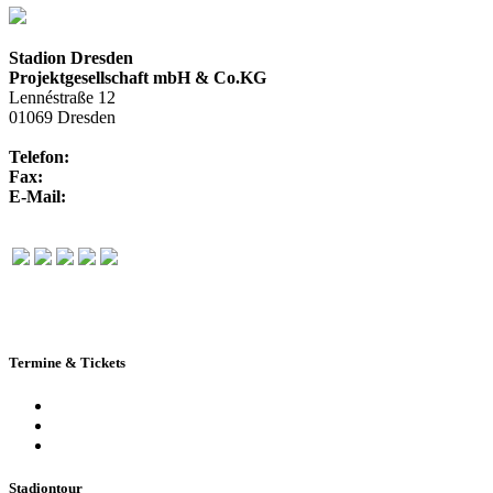
Stadion Dresden
Projektgesellschaft mbH & Co.KG
Lennéstraße 12
01069 Dresden
Telefon:
+49 351 / 250 88-100
Fax:
+49 351 / 250 88-150
E-Mail:
info@rudolf-harbig-stadion.com
Termine & Tickets
Terminkalender
Highlights
Ticketbuchung
Stadiontour