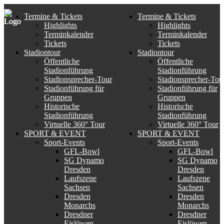
Termine & Tickets
Termine & Tickets
Highlights
Highlights
Terminkalender
Terminkalender
Tickets
Tickets
Stadiontour
Stadiontour
Öffentliche
Öffentliche
Stadionführung
Stadionführung
Stadionsprecher-Tour
Stadionsprecher-Tou
Stadionführung für
Stadionführung für
Gruppen
Gruppen
Historische
Historische
Stadionführung
Stadionführung
Virtuelle 360° Tour
Virtuelle 360° Tour
SPORT & EVENT
SPORT & EVENT
Sport-Events
Sport-Events
GFL-Bowl
GFL-Bowl
SG Dynamo
SG Dynamo
Dresden
Dresden
Laufszene
Laufszene
Sachsen
Sachsen
Dresden
Dresden
Monarchs
Monarchs
Dresdner
Dresdner
Eislöwen
Eislöwen