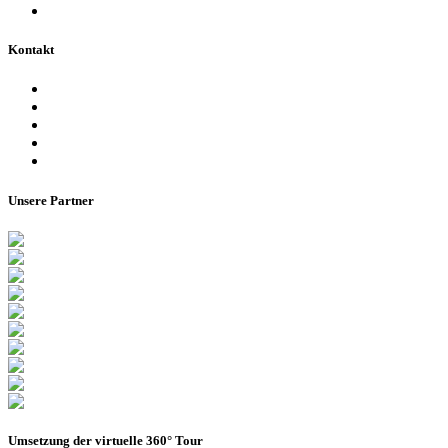
Bienen im Stadion
Kontakt
Ansprechpartner
Besucherinformationen
Datenschutzerklärung
Impressum
Barrierefreiheitserklärung
Unsere Partner
Umsetzung der virtuelle 360° Tour