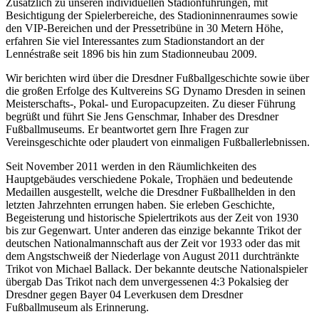
Zusätzlich zu unseren individuellen Stadionführungen, mit
Besichtigung der Spielerbereiche, des Stadioninnenraumes sowie
den VIP-Bereichen und der Pressetribüne in 30 Metern Höhe,
erfahren Sie viel Interessantes zum Stadionstandort an der
Lennéstraße seit 1896 bis hin zum Stadionneubau 2009.
Wir berichten wird über die Dresdner Fußballgeschichte sowie über
die großen Erfolge des Kultvereins SG Dynamo Dresden in seinen
Meisterschafts-, Pokal- und Europacupzeiten. Zu dieser Führung
begrüßt und führt Sie Jens Genschmar, Inhaber des Dresdner
Fußballmuseums. Er beantwortet gern Ihre Fragen zur
Vereinsgeschichte oder plaudert von einmaligen Fußballerlebnissen.
Seit November 2011 werden in den Räumlichkeiten des
Hauptgebäudes verschiedene Pokale, Trophäen und bedeutende
Medaillen ausgestellt, welche die Dresdner Fußballhelden in den
letzten Jahrzehnten errungen haben. Sie erleben Geschichte,
Begeisterung und historische Spielertrikots aus der Zeit von 1930
bis zur Gegenwart. Unter anderen das einzige bekannte Trikot der
deutschen Nationalmannschaft aus der Zeit vor 1933 oder das mit
dem Angstschweiß der Niederlage von August 2011 durchtränkte
Trikot von Michael Ballack. Der bekannte deutsche Nationalspieler
übergab Das Trikot nach dem unvergessenen 4:3 Pokalsieg der
Dresdner gegen Bayer 04 Leverkusen dem Dresdner
Fußballmuseum als Erinnerung.