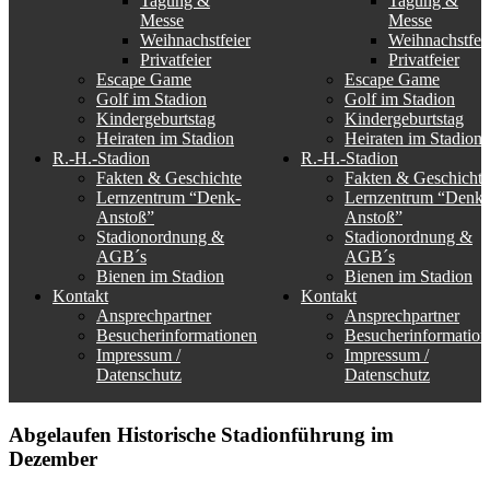
Tagung &
Tagung &
Messe
Messe
Weihnachstfeier
Weihnachstfei
Privatfeier
Privatfeier
Escape Game
Escape Game
Golf im Stadion
Golf im Stadion
Kindergeburtstag
Kindergeburtstag
Heiraten im Stadion
Heiraten im Stadion
R.-H.-Stadion
R.-H.-Stadion
Fakten & Geschichte
Fakten & Geschichte
Lernzentrum “Denk-
Lernzentrum “Denk-
Anstoß”
Anstoß”
Stadionordnung &
Stadionordnung &
AGB´s
AGB´s
Bienen im Stadion
Bienen im Stadion
Kontakt
Kontakt
Ansprechpartner
Ansprechpartner
Besucherinformationen
Besucherinformation
Impressum /
Impressum /
Datenschutz
Datenschutz
Abgelaufen
Historische Stadionführung im
Dezember