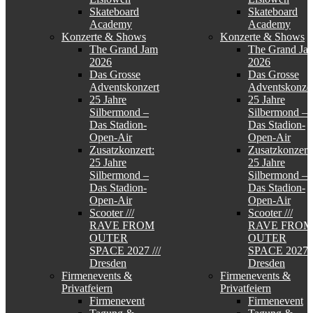
Skateboard
Skateboard
Academy
Academy
Konzerte & Shows
Konzerte & Shows
The Grand Jam
The Grand Ja
2026
2026
Das Grosse
Das Grosse
Adventskonzert
Adventskonzer
25 Jahre
25 Jahre
Silbermond –
Silbermond –
Das Stadion-
Das Stadion-
Open-Air
Open-Air
Zusatzkonzert:
Zusatzkonzert:
25 Jahre
25 Jahre
Silbermond –
Silbermond –
Das Stadion-
Das Stadion-
Open-Air
Open-Air
Scooter ///
Scooter ///
RAVE FROM
RAVE FROM
OUTER
OUTER
SPACE 2027 ///
SPACE 2027 /
Dresden
Dresden
Firmenevents &
Firmenevents &
Privatfeiern
Privatfeiern
Firmenevent
Firmenevent