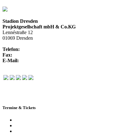
Stadion Dresden
Projektgesellschaft mbH & Co.KG
Lennéstraße 12
01069 Dresden
Telefon:
+49 351 / 250 88-100
Fax:
+49 351 / 250 88-150
E-Mail:
info@rudolf-harbig-stadion.com
Termine & Tickets
Terminkalender
Highlights
Ticketbuchung