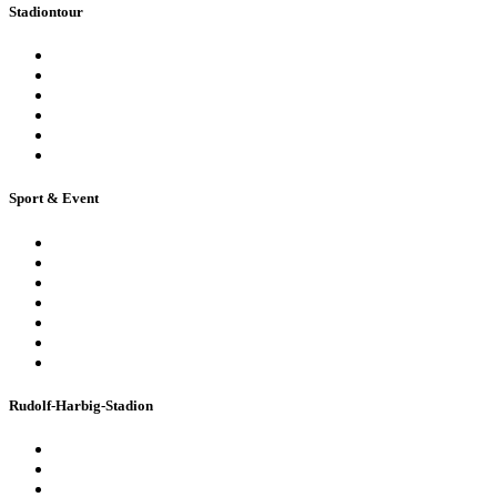
Stadiontour
Öffentliche Stadionführung
Stadionsprecher-Tour
Stadionführung für Gruppen
Historische Stadionführung
Virtuelle 360° Tour
Ferienpassführung inkl. Torwandschießen
Sport & Event
Sport-Events
Konzerte & Shows
Business & Privatfeiern
Stadion Escape Game
Golf im Stadion
Kindergeburtstag
Heiraten im Stadion
Rudolf-Harbig-Stadion
Fakten & Geschichte
Lernzentrum „Denk-Anstoß“
Stadionordnung & Allgemeine Geschäftsbedingungen