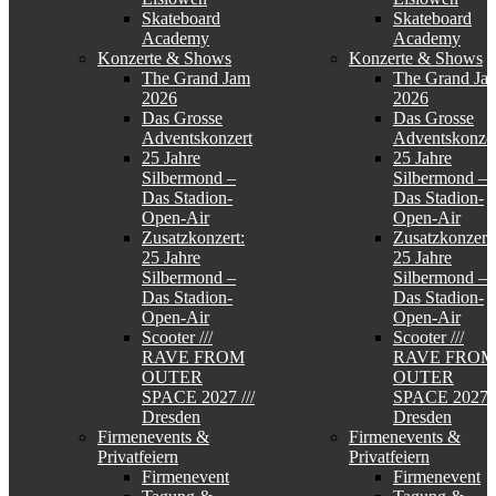
Skateboard
Skateboard
Academy
Academy
Konzerte & Shows
Konzerte & Shows
The Grand Jam
The Grand Ja
2026
2026
Das Grosse
Das Grosse
Adventskonzert
Adventskonzer
25 Jahre
25 Jahre
Silbermond –
Silbermond –
Das Stadion-
Das Stadion-
Open-Air
Open-Air
Zusatzkonzert:
Zusatzkonzert:
25 Jahre
25 Jahre
Silbermond –
Silbermond –
Das Stadion-
Das Stadion-
Open-Air
Open-Air
Scooter ///
Scooter ///
RAVE FROM
RAVE FROM
OUTER
OUTER
SPACE 2027 ///
SPACE 2027 /
Dresden
Dresden
Firmenevents &
Firmenevents &
Privatfeiern
Privatfeiern
Firmenevent
Firmenevent