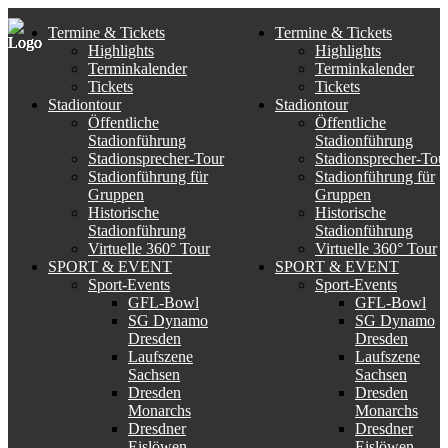
Termine & Tickets
Termine & Tickets
Highlights
Highlights
Terminkalender
Terminkalender
Tickets
Tickets
Stadiontour
Stadiontour
Öffentliche
Öffentliche
Stadionführung
Stadionführung
Stadionsprecher-Tour
Stadionsprecher-Tou
Stadionführung für
Stadionführung für
Gruppen
Gruppen
Historische
Historische
Stadionführung
Stadionführung
Virtuelle 360° Tour
Virtuelle 360° Tour
SPORT & EVENT
SPORT & EVENT
Sport-Events
Sport-Events
GFL-Bowl
GFL-Bowl
SG Dynamo
SG Dynamo
Dresden
Dresden
Laufszene
Laufszene
Sachsen
Sachsen
Dresden
Dresden
Monarchs
Monarchs
Dresdner
Dresdner
Eislöwen
Eislöwen