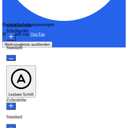
Barrierefreiheitsanpassungen
Inhaltsmodule
Schriftgröße
Präsentiert von
OneTap
Werkzeugleiste ausblenden
Standard
Lesbare Schrift
Zeilenhöhe
Standard