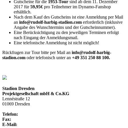
Gutscheine für die
1953-Tour
sind ab dem 11. Dezember
2017 für
59,95€
pro Teilnehmer im Dynamo-Fanshop
erhältlich.
Nach dem Kauf des Gutscheins ist eine Anmeldung per Mail
an
info@rudolf-harbig-stadion.com
erforderlich (inklusive
Angabe des Wunschtermins und der Gutscheinnummer).
Eine Berücksichtigung zu den jeweiligen Terminen erfolgt
nach Eingang der Anmeldungsmail.
Eine telefonische Anmeldung ist nicht möglich!
Rückfragen zur Tour bitte per Mail an
info@rudolf-harbig-
stadion.com
oder telefonisch unter an
+49 351 250 88 100.
Stadion Dresden
Projektgesellschaft mbH & Co.KG
Lennéstraße 12
01069 Dresden
Telefon:
+49 351 / 250 88-100
Fax:
+49 351 / 250 88-150
E-Mail:
info@rudolf-harbig-stadion.com