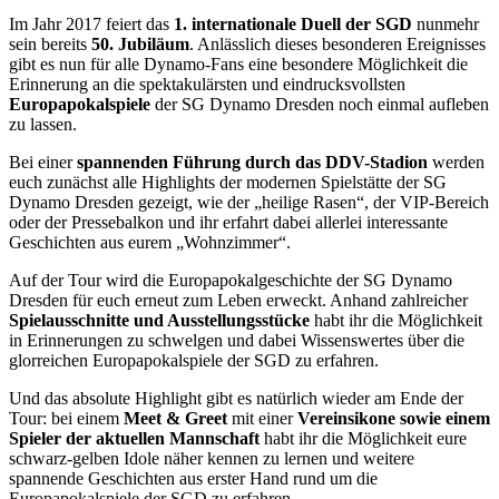
Im Jahr 2017 feiert das
1. internationale Duell der SGD
nunmehr
sein bereits
50. Jubiläum
. Anlässlich dieses besonderen Ereignisses
gibt es nun für alle Dynamo-Fans eine besondere Möglichkeit die
Erinnerung an die spektakulärsten und eindrucksvollsten
Europapokalspiele
der SG Dynamo Dresden noch einmal aufleben
zu lassen.
Bei einer
spannenden Führung durch das DDV-Stadion
werden
euch zunächst alle Highlights der modernen Spielstätte der SG
Dynamo Dresden gezeigt, wie der „heilige Rasen“, der VIP-Bereich
oder der Pressebalkon und ihr erfahrt dabei allerlei interessante
Geschichten aus eurem „Wohnzimmer“.
Auf der Tour wird die Europapokalgeschichte der SG Dynamo
Dresden für euch erneut zum Leben erweckt. Anhand zahlreicher
Spielausschnitte und Ausstellungsstücke
habt ihr die Möglichkeit
in Erinnerungen zu schwelgen und dabei Wissenswertes über die
glorreichen Europapokalspiele der SGD zu erfahren.
Und das absolute Highlight gibt es natürlich wieder am Ende der
Tour: bei einem
Meet & Greet
mit einer
Vereinsikone sowie einem
Spieler der aktuellen Mannschaft
habt ihr die Möglichkeit eure
schwarz-gelben Idole näher kennen zu lernen und weitere
spannende Geschichten aus erster Hand rund um die
Europapokalspiele der SGD zu erfahren.