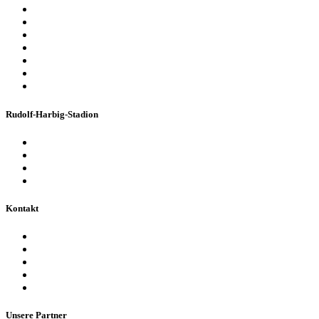
Sport-Events
Konzerte & Shows
Business & Privatfeiern
Stadion Escape Game
Golf im Stadion
Kindergeburtstag
Heiraten im Stadion
Rudolf-Harbig-Stadion
Fakten & Geschichte
Lernzentrum „Denk-Anstoß“
Stadionordnung & Allgemeine Geschäftsbedingungen
Bienen im Stadion
Kontakt
Ansprechpartner
Besucherinformationen
Datenschutzerklärung
Impressum
Barrierefreiheitserklärung
Unsere Partner