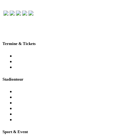
Termine & Tickets
Terminkalender
Highlights
Ticketbuchung
Stadiontour
Öffentliche Stadionführung
Stadionsprecher-Tour
Stadionführung für Gruppen
Historische Stadionführung
Virtuelle 360° Tour
Ferienpassführung inkl. Torwandschießen
Sport & Event