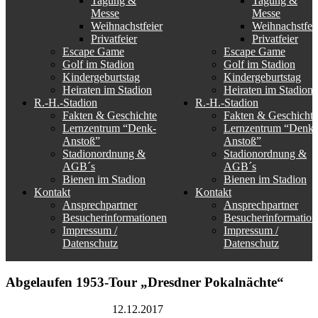
Tagung &
Tagung &
Messe
Messe
Weihnachstfeier
Weihnachstfei
Privatfeier
Privatfeier
Escape Game
Escape Game
Golf im Stadion
Golf im Stadion
Kindergeburtstag
Kindergeburtstag
Heiraten im Stadion
Heiraten im Stadion
R.-H.-Stadion
R.-H.-Stadion
Fakten & Geschichte
Fakten & Geschichte
Lernzentrum “Denk-
Lernzentrum “Denk-
Anstoß”
Anstoß”
Stadionordnung &
Stadionordnung &
AGB´s
AGB´s
Bienen im Stadion
Bienen im Stadion
Kontakt
Kontakt
Ansprechpartner
Ansprechpartner
Besucherinformationen
Besucherinformation
Impressum /
Impressum /
Datenschutz
Datenschutz
Abgelaufen
1953-Tour „Dresdner Pokalnächte“
Rudolf-Harbig-Stadion
12.12.2017