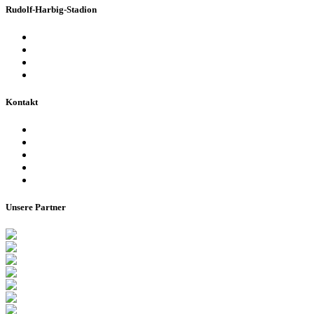
Rudolf-Harbig-Stadion
Fakten & Geschichte
Lernzentrum „Denk-Anstoß“
Stadionordnung & Allgemeine Geschäftsbedingungen
Bienen im Stadion
Kontakt
Ansprechpartner
Besucherinformationen
Datenschutzerklärung
Impressum
Barrierefreiheitserklärung
Unsere Partner