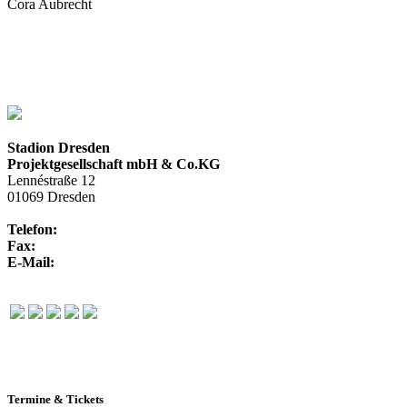
Cora Aubrecht
+49.(0)351.250 88-310
c.aubrecht@rudolf-harbig-stadion.com
Stadion Dresden
Projektgesellschaft mbH & Co.KG
Lennéstraße 12
01069 Dresden
Telefon:
+49 351 / 250 88-100
Fax:
+49 351 / 250 88-150
E-Mail:
info@rudolf-harbig-stadion.com
Termine & Tickets