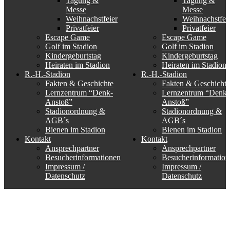
Tagung &
Tagung &
Messe
Messe
Weihnachstfeier
Weihnachstfei
Privatfeier
Privatfeier
Escape Game
Escape Game
Golf im Stadion
Golf im Stadion
Kindergeburtstag
Kindergeburtstag
Heiraten im Stadion
Heiraten im Stadion
R.-H.-Stadion
R.-H.-Stadion
Fakten & Geschichte
Fakten & Geschichte
Lernzentrum “Denk-
Lernzentrum “Denk-
Anstoß”
Anstoß”
Stadionordnung &
Stadionordnung &
AGB´s
AGB´s
Bienen im Stadion
Bienen im Stadion
Kontakt
Kontakt
Ansprechpartner
Ansprechpartner
Besucherinformationen
Besucherinformation
Impressum /
Impressum /
Datenschutz
Datenschutz