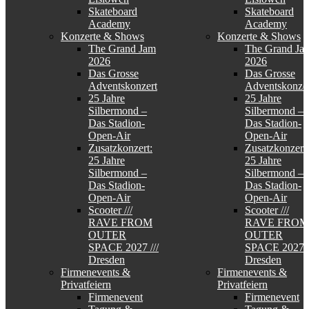
Skateboard
Skateboard
Academy
Academy
Konzerte & Shows
Konzerte & Shows
The Grand Jam
The Grand Ja
2026
2026
Das Grosse
Das Grosse
Adventskonzert
Adventskonzer
25 Jahre
25 Jahre
Silbermond –
Silbermond –
Das Stadion-
Das Stadion-
Open-Air
Open-Air
Zusatzkonzert:
Zusatzkonzert:
25 Jahre
25 Jahre
Silbermond –
Silbermond –
Das Stadion-
Das Stadion-
Open-Air
Open-Air
Scooter ///
Scooter ///
RAVE FROM
RAVE FROM
OUTER
OUTER
SPACE 2027 ///
SPACE 2027 /
Dresden
Dresden
Firmenevents &
Firmenevents &
Privatfeiern
Privatfeiern
Firmenevent
Firmenevent