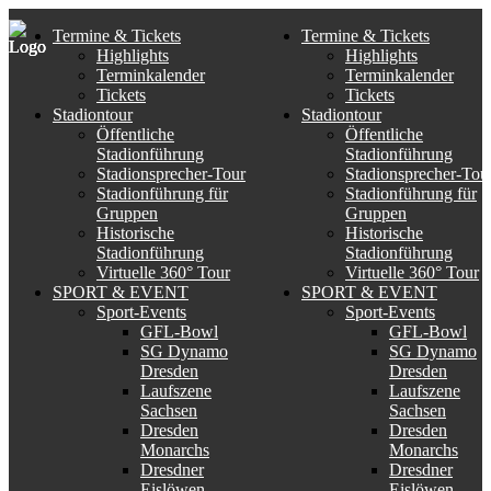
Termine & Tickets
Termine & Tickets
Highlights
Highlights
Terminkalender
Terminkalender
Tickets
Tickets
Stadiontour
Stadiontour
Öffentliche
Öffentliche
Stadionführung
Stadionführung
Stadionsprecher-Tour
Stadionsprecher-Tou
Stadionführung für
Stadionführung für
Gruppen
Gruppen
Historische
Historische
Stadionführung
Stadionführung
Virtuelle 360° Tour
Virtuelle 360° Tour
SPORT & EVENT
SPORT & EVENT
Sport-Events
Sport-Events
GFL-Bowl
GFL-Bowl
SG Dynamo
SG Dynamo
Dresden
Dresden
Laufszene
Laufszene
Sachsen
Sachsen
Dresden
Dresden
Monarchs
Monarchs
Dresdner
Dresdner
Eislöwen
Eislöwen