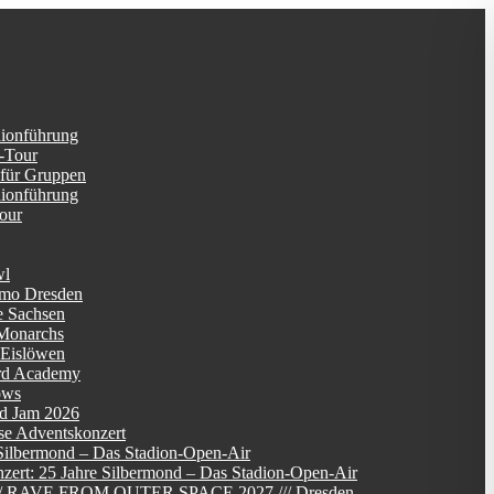
dionführung
-Tour
 für Gruppen
dionführung
Tour
wl
mo Dresden
e Sachsen
Monarchs
 Eislöwen
rd Academy
ows
d Jam 2026
se Adventskonzert
Silbermond – Das Stadion-Open-Air
zert: 25 Jahre Silbermond – Das Stadion-Open-Air
/// RAVE FROM OUTER SPACE 2027 /// Dresden