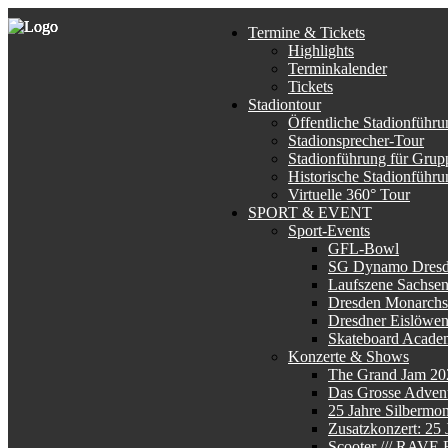
Termine & Tickets
Highlights
Terminkalender
Tickets
Stadiontour
Öffentliche Stadionführu
Stadionsprecher-Tour
Stadionführung für Grup
Historische Stadionführu
Virtuelle 360° Tour
SPORT & EVENT
Sport-Events
GFL-Bowl
SG Dynamo Dres
Laufszene Sachse
Dresden Monarchs
Dresdner Eislöwe
Skateboard Acade
Konzerte & Shows
The Grand Jam 20
Das Grosse Advent
25 Jahre Silbermo
Zusatzkonzert: 25
Scooter /// RAV