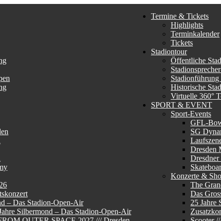
Termine & Tickets
Highlights
Terminkalender
Tickets
Stadiontour
ng
Öffentliche Sta
Stadionsprecher
pen
Stadionführung
ng
Historische Sta
Virtuelle 360° 
SPORT & EVENT
Sport-Events
GFL-Bo
den
SG Dyna
n
Laufszen
Dresden 
n
Dresdner
my
Skateboa
Konzerte & Sh
26
The Gran
skonzert
Das Gros
nd – Das Stadion-Open-Air
25 Jahre 
 Jahre Silbermond – Das Stadion-Open-Air
Zusatzkon
E FROM OUTER SPACE 2027 /// Dresden
Scooter 