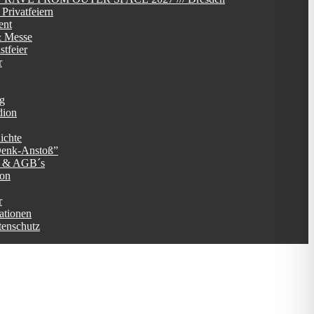
Privatfeiern
ent
 Messe
tfeier
r
ag
dion
ichte
Denk-Anstoß”
g & AGB´s
ion
r
ationen
tenschutz