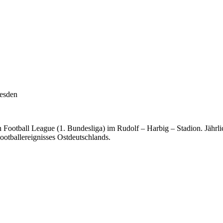
resden
n Football League (1. Bundesliga) im Rudolf – Harbig – Stadion. Jähr
Footballereignisses Ostdeutschlands.