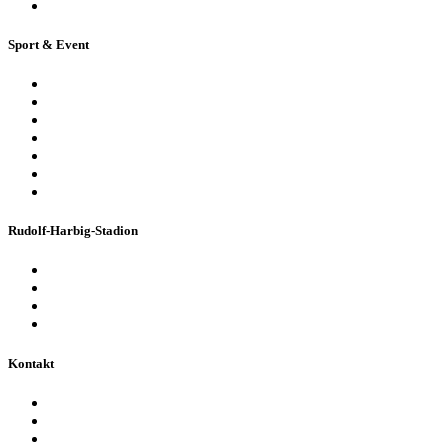
Ferienpassführung inkl. Torwandschießen
Sport & Event
Sport-Events
Konzerte & Shows
Business & Privatfeiern
Stadion Escape Game
Golf im Stadion
Kindergeburtstag
Heiraten im Stadion
Rudolf-Harbig-Stadion
Fakten & Geschichte
Lernzentrum „Denk-Anstoß“
Stadionordnung & Allgemeine Geschäftsbedingungen
Bienen im Stadion
Kontakt
Ansprechpartner
Besucherinformationen
Datenschutzerklärung