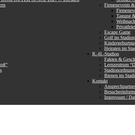
ern
Firmenevents & 
Firmenev
Tagung &
Weihnachs
Privatfeie
Escape Game
Golf im Stadion
Kindergeburtst
Heiraten im Sta
R.-H.-Stadion
Fakten & Gesch
toß”
Lernzentrum “
s
Stadionordnun
Bienen im Stad
Kontakt
Ansprechpartne
Besucherinform
Impressum / Da