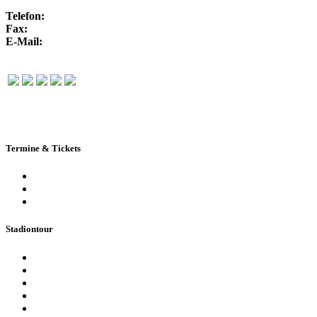
Telefon:
+49 351 / 250 88-100
Fax:
+49 351 / 250 88-150
E-Mail:
info@rudolf-harbig-stadion.com
Termine & Tickets
Terminkalender
Highlights
Ticketbuchung
Stadiontour
Öffentliche Stadionführung
Stadionsprecher-Tour
Stadionführung für Gruppen
Historische Stadionführung
Virtuelle 360° Tour