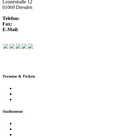
Lennéstraße 12
01069 Dresden
Telefon:
+49 351 / 250 88-100
Fax:
+49 351 / 250 88-150
E-Mail:
info@rudolf-harbig-stadion.com
Termine & Tickets
Terminkalender
Highlights
Ticketbuchung
Stadiontour
Öffentliche Stadionführung
Stadionsprecher-Tour
Stadionführung für Gruppen