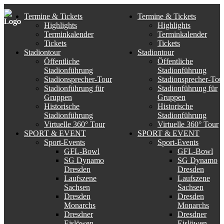
Termine & Tickets
Termine & Tickets
Highlights
Highlights
Terminkalender
Terminkalender
Tickets
Tickets
Stadiontour
Stadiontour
Öffentliche
Öffentliche
Stadionführung
Stadionführung
Stadionsprecher-Tour
Stadionsprecher-Tou
Stadionführung für
Stadionführung für
Gruppen
Gruppen
Historische
Historische
Stadionführung
Stadionführung
Virtuelle 360° Tour
Virtuelle 360° Tour
SPORT & EVENT
SPORT & EVENT
Sport-Events
Sport-Events
GFL-Bowl
GFL-Bowl
SG Dynamo
SG Dynamo
Dresden
Dresden
Laufszene
Laufszene
Sachsen
Sachsen
Dresden
Dresden
Monarchs
Monarchs
Dresdner
Dresdner
Eislöwen
Eislöwen