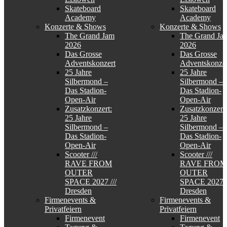
Skateboard
Skateboard
Academy
Academy
Konzerte & Shows
Konzerte & Shows
The Grand Jam
The Grand Ja
2026
2026
Das Grosse
Das Grosse
Adventskonzert
Adventskonzer
25 Jahre
25 Jahre
Silbermond –
Silbermond –
Das Stadion-
Das Stadion-
Open-Air
Open-Air
Zusatzkonzert:
Zusatzkonzert:
25 Jahre
25 Jahre
Silbermond –
Silbermond –
Das Stadion-
Das Stadion-
Open-Air
Open-Air
Scooter ///
Scooter ///
RAVE FROM
RAVE FROM
OUTER
OUTER
SPACE 2027 ///
SPACE 2027 /
Dresden
Dresden
Firmenevents &
Firmenevents &
Privatfeiern
Privatfeiern
Firmenevent
Firmenevent