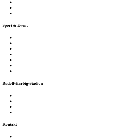
Historische Stadionführung
Virtuelle 360° Tour
Ferienpassführung inkl. Torwandschießen
Sport & Event
Sport-Events
Konzerte & Shows
Business & Privatfeiern
Stadion Escape Game
Golf im Stadion
Kindergeburtstag
Heiraten im Stadion
Rudolf-Harbig-Stadion
Fakten & Geschichte
Lernzentrum „Denk-Anstoß“
Stadionordnung & Allgemeine Geschäftsbedingungen
Bienen im Stadion
Kontakt
Ansprechpartner