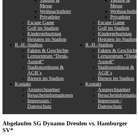
Tagung &
Tagung &
Messe
Messe
Weihnachstfeier
Weihnachstfei
Privatfeier
Privatfeier
Escape Game
Escape Game
Golf im Stadion
Golf im Stadion
Kindergeburtstag
Kindergeburtstag
Heiraten im Stadion
Heiraten im Stadion
R.-H.-Stadion
R.-H.-Stadion
Fakten & Geschichte
Fakten & Geschichte
Lernzentrum “Denk-
Lernzentrum “Denk-
Anstoß”
Anstoß”
Stadionordnung &
Stadionordnung &
AGB´s
AGB´s
Bienen im Stadion
Bienen im Stadion
Kontakt
Kontakt
Ansprechpartner
Ansprechpartner
Besucherinformationen
Besucherinformation
Impressum /
Impressum /
Datenschutz
Datenschutz
Abgelaufen
SG Dynamo Dresden vs. Hamburger
SV*